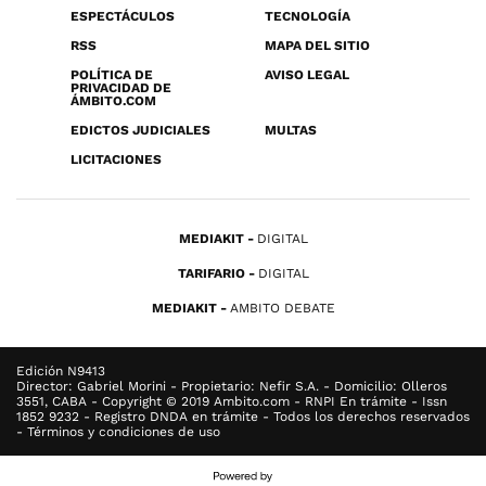
ESPECTÁCULOS
TECNOLOGÍA
RSS
MAPA DEL SITIO
POLÍTICA DE
AVISO LEGAL
PRIVACIDAD DE
ÁMBITO.COM
EDICTOS JUDICIALES
MULTAS
LICITACIONES
MEDIAKIT
DIGITAL
TARIFARIO
DIGITAL
MEDIAKIT
AMBITO DEBATE
Edición N9413
Director: Gabriel Morini - Propietario: Nefir S.A. - Domicilio: Olleros
3551, CABA - Copyright © 2019 Ambito.com - RNPI En trámite - Issn
1852 9232 - Registro DNDA en trámite - Todos los derechos reservados
- Términos y condiciones de uso