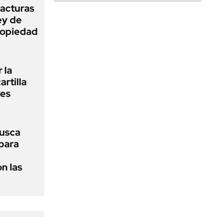
facturas
ey de
Propiedad
 la
artilla
tes
usca
 para
n las