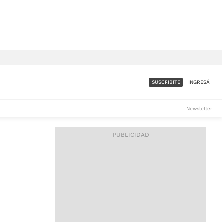
SUSCRIBITE
INGRESÁ
SUMATE A LA COMUNIDAD
Newsletter
DE ÁMBITO
LES
ACCESO FULL - $1.800/MES
ES
CORPORATIVO - CONSULTAR
Si tenés dudas comunicate
con nosotros a
IOS
suscripciones@ambito.com.ar
Llamanos al (54) 11 4556-
9147/48 o
al (54) 11 4449-3256 de lunes a