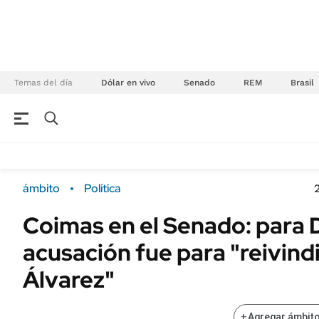
Temas del día
Dólar en vivo
Senado
REM
Brasil
NEGOCIOS
ÚLTIMAS NOTICIAS
Especiales Ámbito
ECONOMÍA
ámbito
Política
Real Estate
Banco de Datos
Coimas en el Senado: para D
Sustentabilidad
Campo
acusación fue para "reivind
Seguros
FINANZAS
ENERGY REPORT
Álvarez"
Dólar
POLÍTICA
Mercados
+
Agregar ámbito
Nacional