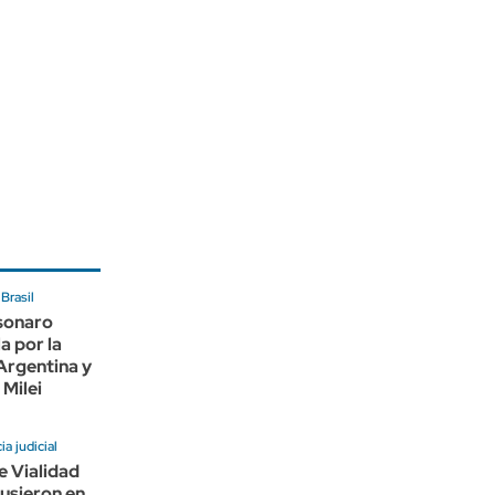
Brasil
lsonaro
a por la
 Argentina y
 Milei
a judicial
e Vialidad
usieron en