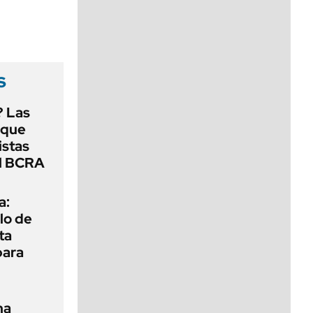
viernes de 10 a 18
s
? Las
 que
istas
el BCRA
a:
lo de
ta
para
na