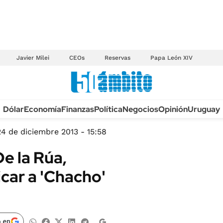
Javier Milei
CEOs
Reservas
Papa León XIV
Anuario autos 2026
Dólar
Economía
Finanzas
Política
Negocios
Opinión
Uruguay
TECNOLOGÍA
NOVEDADES FISCA
MÉXICO
24 de diciembre 2013 - 15:58
EDICTOS JUDICIAL
OPINIÓN
e la Rúa,
MULTAS
MUNDO
icar a 'Chacho'
LICITACIONES
INFORMACIÓN GENERAL
CUADROS TARIFAR
ESPECTÁCULOS
RECALL
DEPORTES
 en