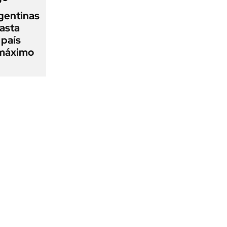
gentinas
asta
 país
 máximo