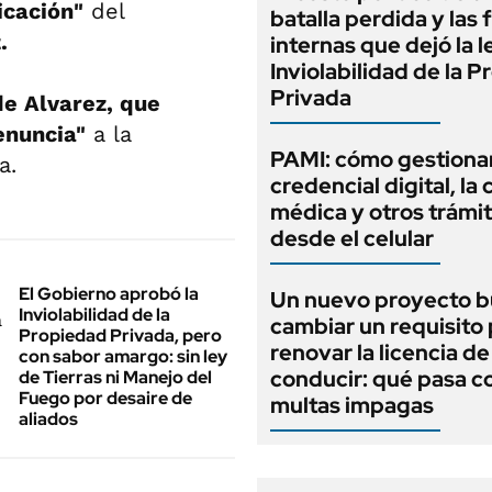
icación"
del
batalla perdida y las 
.
internas que dejó la l
Inviolabilidad de la 
Privada
de Alvarez, que
enuncia"
a la
PAMI: cómo gestionar
a.
credencial digital, la c
médica y otros trámi
desde el celular
El Gobierno aprobó la
Un nuevo proyecto b
Inviolabilidad de la
cambiar un requisito
Propiedad Privada, pero
renovar la licencia de
con sabor amargo: sin ley
conducir: qué pasa co
de Tierras ni Manejo del
Fuego por desaire de
multas impagas
aliados