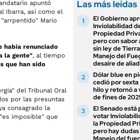
Las más leídas
mandatario apuntó
l Ibarra, así como el
El Gobierno apr
 "arrpentido" Mario
Inviolabilidad de
Propiedad Priv
pero con sabor
e había renunciado
sin ley de Tierra
 la gente"
, al tiempo
Manejo del Fue
desaire de alia
s que han sido
Dólar blue en p
cedió por sexta 
hilo y retornó a
gía" del Tribunal Oral
de fines de 202
dos por las presuntas
ya consagrado la
El Senado está 
votar Inviolabil
 "es imposible" que
la Propiedad Pr
pero hay dudas
Manejo del fue