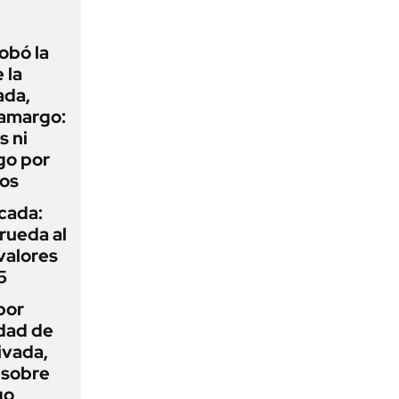
obó la
 la
ada,
 amargo:
s ni
go por
dos
icada:
rueda al
 valores
5
por
idad de
ivada,
 sobre
go