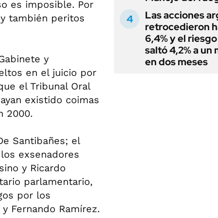
o es imposible. Por
Las acciones ar
 y también peritos
retrocedieron h
6,4% y el riesgo
saltó 4,2% a un
Gabinete y
en dos meses
ltos en el juicio por
ue el Tribunal Oral
ayan existido coimas
n 2000.
De Santibañes; el
; los exsenadores
sino y Ricardo
tario parlamentario,
gos por los
 y Fernando Ramírez.