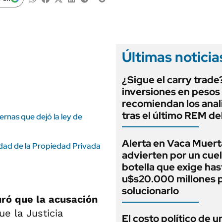
ANUARIO 2025
LIFESTYLE
EDICIÓN IMPRESA
AUTOS
Últimas noticia
¿Sigue el carry trade
inversiones en pesos
recomiendan los anal
tras el último REM d
ternas que dejó la ley de
Alerta en Vaca Muert
idad de la Propiedad Privada
advierten por un cuel
botella que exige has
u$s20.000 millones 
solucionarlo
ró que la acusación
que la Justicia
El costo político de u