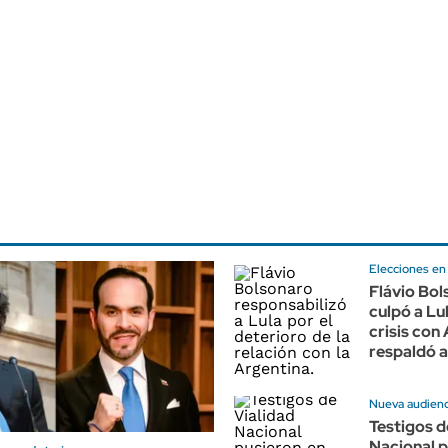
Elecciones en 
Flávio Bo
culpó a Lul
crisis con
respaldó a
Nueva audienci
Testigos d
Nacional p