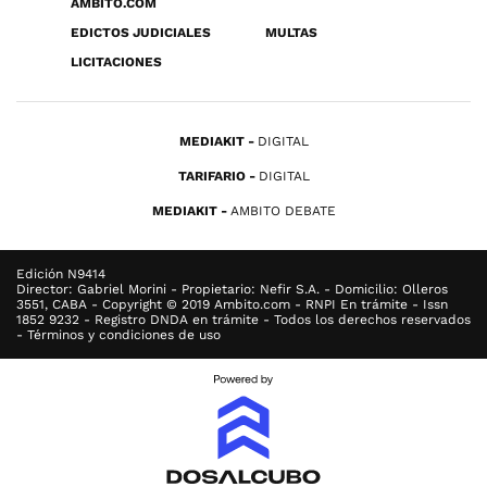
ÁMBITO.COM
EDICTOS JUDICIALES
MULTAS
LICITACIONES
MEDIAKIT
DIGITAL
TARIFARIO
DIGITAL
MEDIAKIT
AMBITO DEBATE
Edición N9414
Director: Gabriel Morini - Propietario: Nefir S.A. - Domicilio: Olleros
3551, CABA - Copyright © 2019 Ambito.com - RNPI En trámite - Issn
1852 9232 - Registro DNDA en trámite - Todos los derechos reservados
- Términos y condiciones de uso