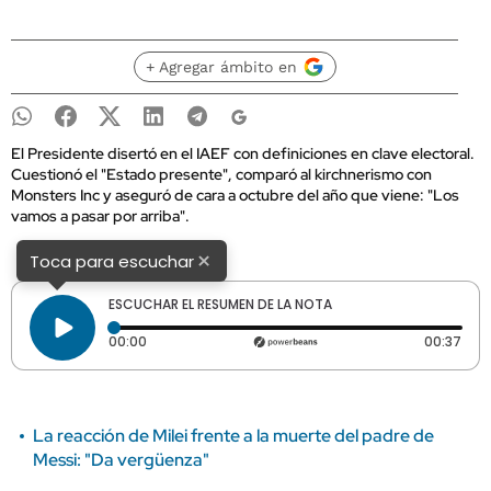
+ Agregar ámbito en
El Presidente disertó en el IAEF con definiciones en clave electoral.
Cuestionó el "Estado presente", comparó al kirchnerismo con
Monsters Inc y aseguró de cara a octubre del año que viene: "Los
vamos a pasar por arriba".
×
Toca para escuchar
ESCUCHAR EL RESUMEN DE LA NOTA
Tiempo transcurrido: 0 segundos
Dura
00:00
00:37
La reacción de Milei frente a la muerte del padre de
Messi: "Da vergüenza"