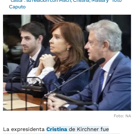
"casta": su relación con Macri, Cristina, Massa y "Toto"
Caputo
Foto: NA
La expresidenta
Cristina
de Kirchner fue