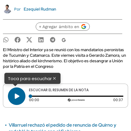
Ezequiel Rudman
Por
+ Agregar ámbito en
El Ministro del Interior ya se reunió con los mandatarios peronistas
de Tucumán y Catamarca. Este viernes visita a Gerardo Zamora, un
histórico aliado del kirchnerismo. El objetivo es desangrar a Unión
por la Patria en el Congreso
×
Toca para escuchar
ESCUCHAR EL RESUMEN DE LA NOTA
Tiempo transcurrido: 0 segundos
Dura
00:00
00:37
Villarruel rechazó el pedido de renuncia de Quirno y