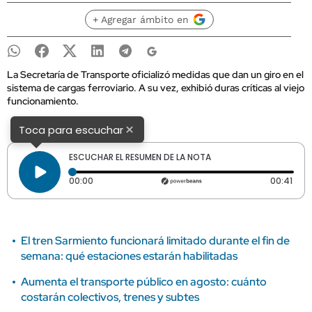
+ Agregar ámbito en
La Secretaría de Transporte oficializó medidas que dan un giro en el
sistema de cargas ferroviario. A su vez, exhibió duras críticas al viejo
funcionamiento.
×
Toca para escuchar
ESCUCHAR EL RESUMEN DE LA NOTA
Tiempo transcurrido: 0 segundos
Dura
00:00
00:41
El tren Sarmiento funcionará limitado durante el fin de
semana: qué estaciones estarán habilitadas
Aumenta el transporte público en agosto: cuánto
costarán colectivos, trenes y subtes