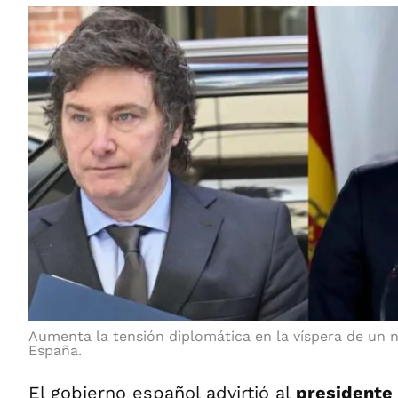
Aumenta la tensión diplomática en la víspera de un nu
España.
El gobierno español advirtió al
presidente 