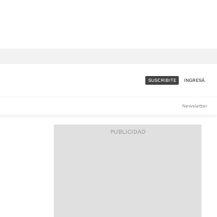
SUSCRIBITE
INGRESÁ
SUMATE A LA COMUNIDAD
Newsletter
DE ÁMBITO
LES
ACCESO FULL - $1.800/MES
ES
CORPORATIVO - CONSULTAR
Si tenés dudas comunicate
con nosotros a
IOS
suscripciones@ambito.com.ar
Llamanos al (54) 11 4556-
9147/48 o
al (54) 11 4449-3256 de lunes a