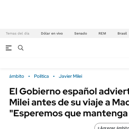
Temas del día
Dólar en vivo
Senado
REM
Brasil
NEGOCIOS
ÚLTIMAS NOTICIAS
Especiales Ámbito
ECONOMÍA
ámbito
Política
Javier Milei
Real Estate
Banco de Datos
El Gobierno español adviert
Sustentabilidad
Campo
Milei antes de su viaje a Mad
Seguros
FINANZAS
ENERGY REPORT
"Esperemos que mantenga 
Dólar
POLÍTICA
Mercados
+
Agregar ámbito
Nacional