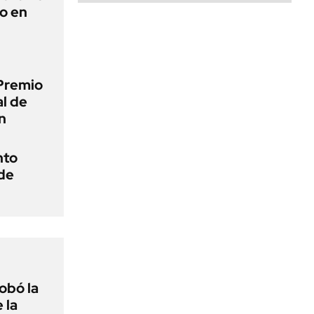
to en
Premio
al de
n
nto
 de
obó la
 la