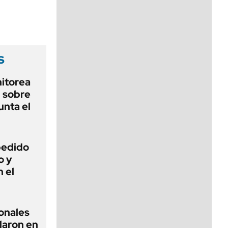
viernes de 10 a 18
s
nitorea
l sobre
unta el
 pedido
o y
n el
ionales
laron en