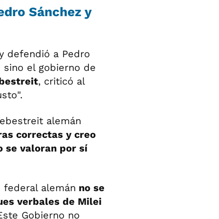
edro Sánchez y
i y defendió a Pedro
 sino el gobierno de
bestreit
, criticó al
sto".
Hebestreit alemán
as correctas y creo
 se valoran por sí
o federal alemán
no se
es verbales de Milei
"Este Gobierno no