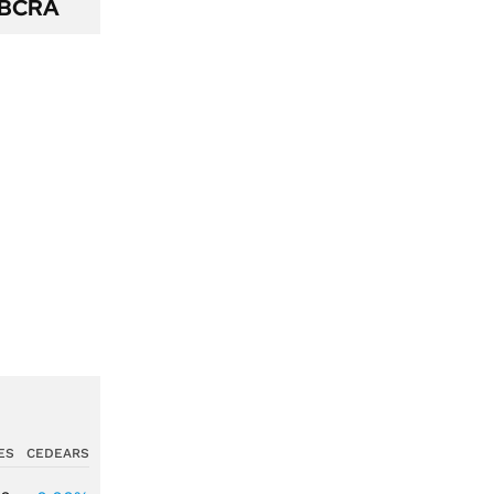
l BCRA
ES
CEDEARS