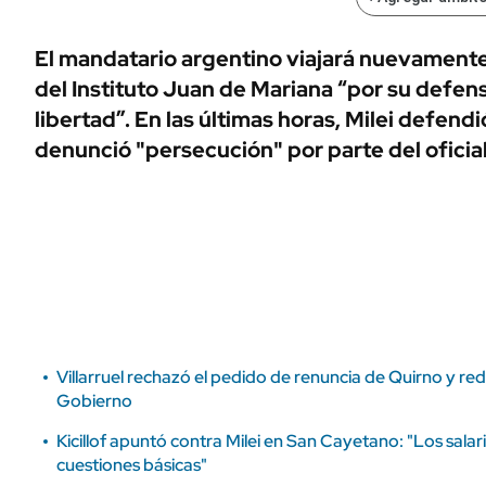
ÁMBITO DEBATE
Municipios
MEDIAKIT AMBITO DEBATE
El mandatario argentino viajará nuevamente 
URUGUAY
del Instituto Juan de Mariana “por su defens
libertad”. En las últimas horas, Milei defend
denunció "persecución" por parte del oficia
Villarruel rechazó el pedido de renuncia de Quirno y red
Gobierno
Kicillof apuntó contra Milei en San Cayetano: "Los salar
cuestiones básicas"