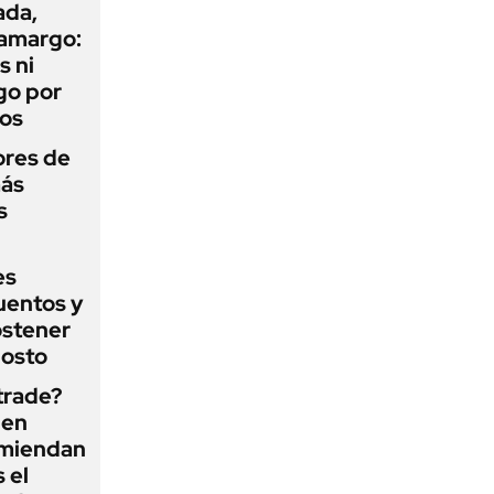
ada,
 amargo:
s ni
go por
dos
ores de
más
s
es
uentos y
ostener
gosto
 trade?
 en
omiendan
s el