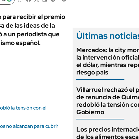
ANUARIO 2025
LIFESTYLE
EDICIÓN IMPRESA
AUTOS
para recibir el premio
a de las ideas de la
Últimas noticia
ió a un periodista que
lismo español.
Mercados: la city mo
la intervención oficia
el dólar, mientras rep
riesgo país
Villarruel rechazó el
de renuncia de Quirn
redobló la tensión co
obló la tensión con el
Gobierno
ios no alcanzan para cubrir
Los precios internac
de los alimentos esca