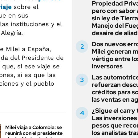
Propiedad Priv
viaje
sobre el
pero con sabor
ue en sus
sin ley de Tierra
as instituciones y el
Manejo del Fue
Alegría.
desaire de alia
Dos nuevos err
e Milei a España,
Milei generan 
da del Presidente de
vértigo entre lo
inversores
que, si ese viaje se
nes, si es que las
Las automotric
ciones y el pueblo
refuerzan desc
créditos para s
las ventas en a
¿Sigue el carry
Las inversiones
pesos que rec
Milei viaja a Colombia: se
los analistas tra
reunirá con el presidente