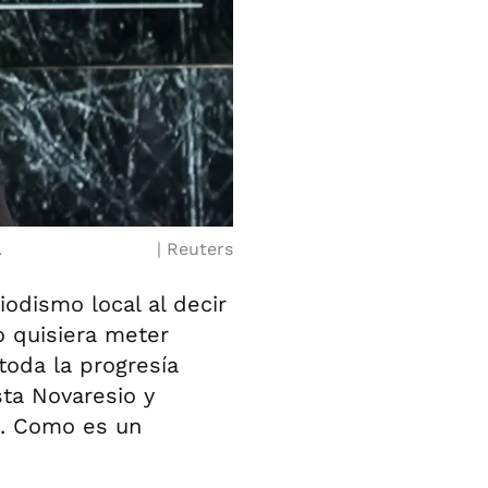
.
Reuters
odismo local al decir
o quisiera meter
toda la progresía
ta Novaresio y
no. Como es un