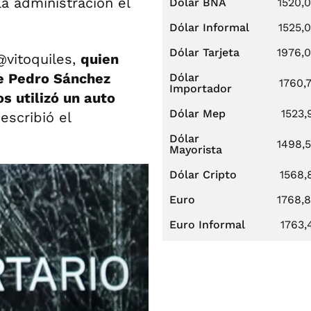
a administración el
Dólar BNA
1520,
Dólar Informal
1525,
Dólar Tarjeta
1976,
@vitoquiles,
quien
de Pedro Sánchez
Dólar
1760,
Importador
s utilizó un auto
Dólar Mep
1523,
 escribió el
Dólar
1498,
Mayorista
Dólar Cripto
1568,
Euro
1768,
Euro Informal
1763,