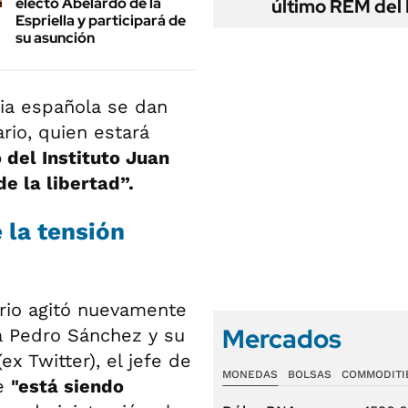
electo Abelardo de la
último REM de
Espriella y participará de
su asunción
ria española se dan
rio, quien estará
o del Instituto Juan
e la libertad”.
 la tensión
ario agitó nuevamente
Mercados
a Pedro Sánchez y su
ex Twitter), el jefe de
MONEDAS
BOLSAS
COMMODITI
ue
"está siendo