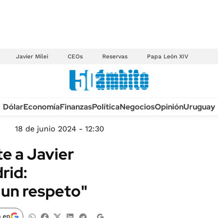
Javier Milei
CEOs
Reservas
Papa León XIV
Anuario autos 2026
Dólar
Economía
Finanzas
Política
Negocios
Opinión
Uruguay
TECNOLOGÍA
NOVEDADES FISCA
MÉXICO
18 de junio 2024 - 12:30
EDICTOS JUDICIAL
OPINIÓN
e a Javier
MULTAS
MUNDO
rid:
LICITACIONES
INFORMACIÓN GENERAL
un respeto"
CUADROS TARIFAR
ESPECTÁCULOS
RECALL
DEPORTES
 en