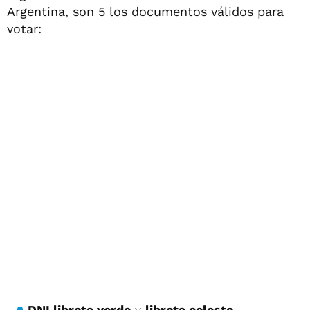
Argentina, son 5 los documentos válidos para
votar:
DNI libreta verde
y
libreta celeste