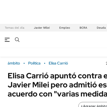
Temas del día
Javier Milei
Empleo
BCRA
Deuda
NEGOCIOS
ÚLTIMAS NOTICIAS
Especiales Ámbito
ECONOMÍA
ámbito
Política
Elisa Carrió
Real Estate
Banco de Datos
Elisa Carrió apuntó contra 
Sustentabilidad
Campo
Javier Milei pero admitió es
Seguros
FINANZAS
ENERGY REPORT
acuerdo con "varias medid
Dólar
POLÍTICA
Mercados
+
Agregar ámbito
Nacional