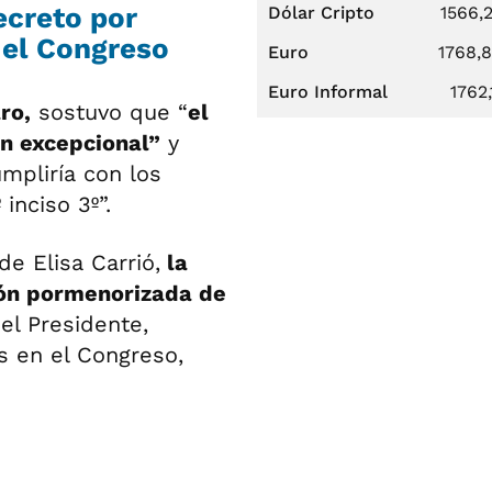
ecreto por
Dólar Cripto
1566,
 el Congreso
Euro
1768,
Euro Informal
1762,
ro,
sostuvo que “
el
ón excepcional”
y
mpliría con los
inciso 3º”.
de Elisa Carrió,
la
ión pormenorizada de
el Presidente,
s en el Congreso,
.