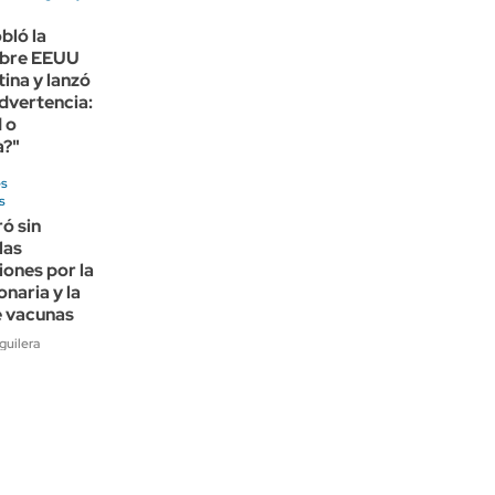
bló la
obre EEUU
ina y lanzó
dvertencia:
 o
a?"
es
s
ó sin
las
iones por la
onaria y la
 vacunas
guilera