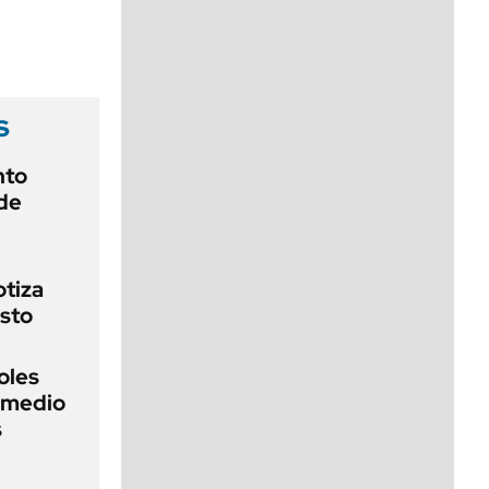
viernes de 10 a 18
s
nto
de
otiza
sto
oles
n medio
s