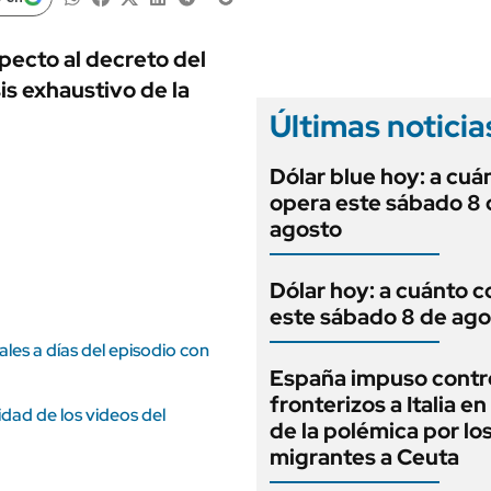
ANUARIO 2025
LIFESTYLE
EDICIÓN IMPRESA
AUTOS
specto al decreto del
is exhaustivo de la
Últimas noticia
Dólar blue hoy: a cuá
opera este sábado 8 
agosto
Dólar hoy: a cuánto c
este sábado 8 de ago
les a días del episodio con
España impuso contr
fronterizos a Italia e
idad de los videos del
de la polémica por lo
migrantes a Ceuta