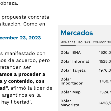
obreza.
a propuesta concreta
 situación. Como en
Mercados
cember 23, 2023
MONEDAS
BOLSAS
COMMODITI
Dólar BNA
1520,
s manifestado con
mos de acuerdo, pero
Dólar Informal
1525,
pretenden ser
Dólar Tarjeta
1976,
vamos a proceder a
Dólar
ma y contenido, con
1760,
Importador
dad",
afirmó la líder de
Dólar Mep
1524,
 argentinos es la
Dólar
hay libertad".
1498,
Mayorista