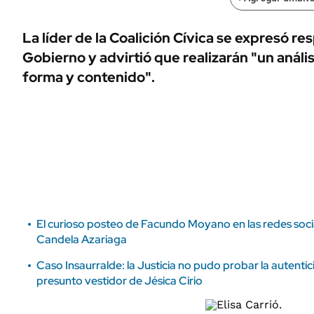
ÁMBITO DEBATE
Municipios
MEDIAKIT AMBITO DEBATE
La líder de la Coalición Cívica se expresó re
URUGUAY
Gobierno y advirtió que realizarán "un anális
forma y contenido".
El curioso posteo de Facundo Moyano en las redes socia
Candela Azariaga
Caso Insaurralde: la Justicia no pudo probar la autentic
presunto vestidor de Jésica Cirio