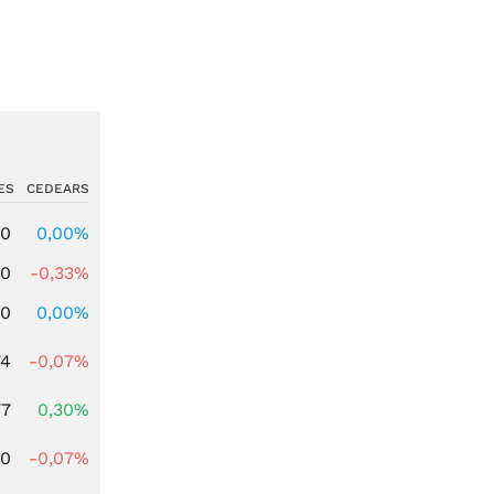
ES
CEDEARS
00
0,00%
00
-0,33%
00
0,00%
74
-0,07%
77
0,30%
50
-0,07%