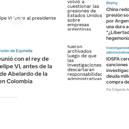
Beijing
China redo
presión s
por Argent
una dura a
"¿Libertad
hegemoní
Investigacion
nción de Espiriella
administrativa
eunió con el rey de
IOSFA cerr
sanciones 
lipe VI, antes de la
investigac
de Abelardo de la
deuda mill
 en Colombia
compra de
Por Edgardo A