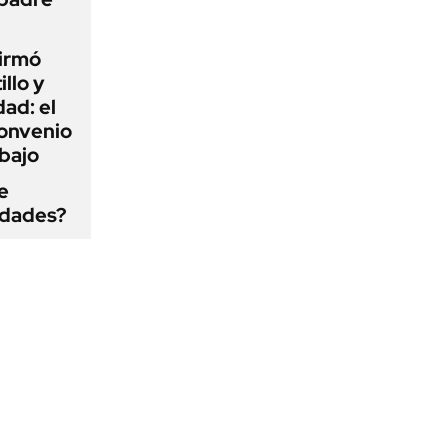
firmó
illo y
ad: el
convenio
abajo
e
edades?