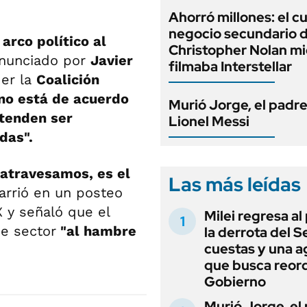
Ahorró millones: el c
negocio secundario 
arco político al
Christopher Nolan mi
nunciado por
Javier
filmaba Interstellar
íder la
Coalición
no está de acuerdo
Murió Jorge, el padr
etenden ser
Lionel Messi
das".
atravesamos, es el
Las más leídas
arrió en un posteo
X y señaló que el
Milei regresa al
se sector
"al hambre
la derrota del 
cuestas y una 
que busca reord
Gobierno
Murió Jorge, el