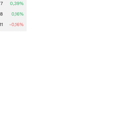
27
0,39%
88
0,16%
11
-0,16%