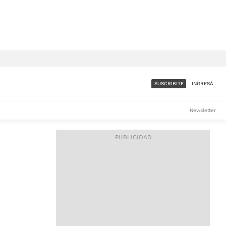
SUSCRIBITE
INGRESÁ
SUMATE A LA COMUNIDAD
Newsletter
DE ÁMBITO
LES
ACCESO FULL - $1.800/MES
ES
CORPORATIVO - CONSULTAR
Si tenés dudas comunicate
con nosotros a
IOS
suscripciones@ambito.com.ar
Llamanos al (54) 11 4556-
9147/48 o
al (54) 11 4449-3256 de lunes a