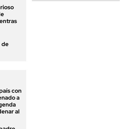
urioso
de
entras
e de
 país con
Senado a
agenda
enar al
 padre