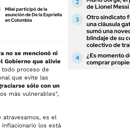
de Lionel Messi
Milei participó de la
asunción de De la Espriella
Otro sindicato 
en Colombia
una cláusula gat
sumó una noved
blindaje de su 
colectivo de tr
ra no se mencionó ni
¿Es momento d
l Gobierno que alivie
comprar propi
 todo proceso de
onal que evite las
raciarse sólo con un
os más vulnerables",
 atravesamos, es el
inflacionario los está