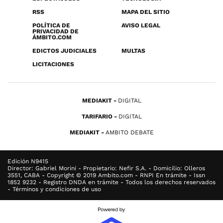
RSS
MAPA DEL SITIO
POLÍTICA DE
AVISO LEGAL
PRIVACIDAD DE
ÁMBITO.COM
EDICTOS JUDICIALES
MULTAS
LICITACIONES
MEDIAKIT
DIGITAL
TARIFARIO
DIGITAL
MEDIAKIT
AMBITO DEBATE
Edición N9415
Director: Gabriel Morini - Propietario: Nefir S.A. - Domicilio: Olleros
3551, CABA - Copyright © 2019 Ambito.com - RNPI En trámite - Issn
1852 9232 - Registro DNDA en trámite - Todos los derechos reservados
- Términos y condiciones de uso