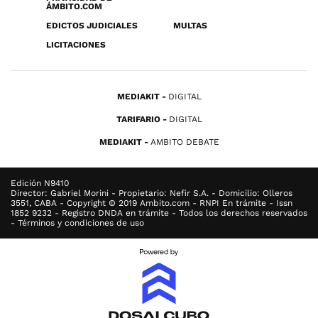
ÁMBITO.COM
EDICTOS JUDICIALES
MULTAS
LICITACIONES
MEDIAKIT
DIGITAL
TARIFARIO
DIGITAL
MEDIAKIT
AMBITO DEBATE
Edición N9410
Director: Gabriel Morini - Propietario: Nefir S.A. - Domicilio: Olleros
3551, CABA - Copyright © 2019 Ambito.com - RNPI En trámite - Issn
1852 9232 - Registro DNDA en trámite - Todos los derechos reservados
- Términos y condiciones de uso