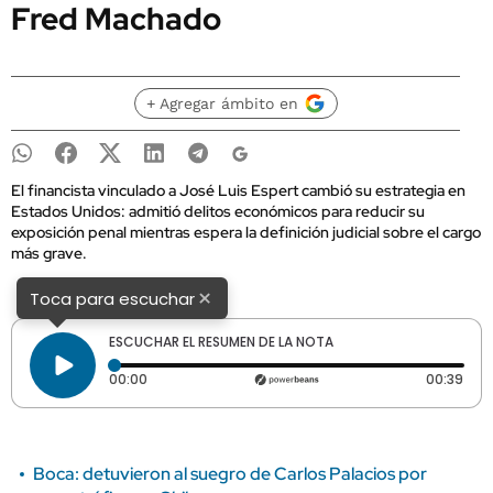
Fred Machado
+ Agregar ámbito en
El financista vinculado a José Luis Espert cambió su estrategia en
Estados Unidos: admitió delitos económicos para reducir su
exposición penal mientras espera la definición judicial sobre el cargo
más grave.
×
Toca para escuchar
ESCUCHAR EL RESUMEN DE LA NOTA
Tiempo transcurrido: 0 segundos
Dura
00:00
00:39
Boca: detuvieron al suegro de Carlos Palacios por