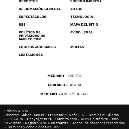
DEPORTES
EDICIÓN IMPRESA
INFORMACIÓN GENERAL
AUTOS
ESPECTÁCULOS
TECNOLOGÍA
RSS
MAPA DEL SITIO
POLÍTICA DE
AVISO LEGAL
PRIVACIDAD DE
ÁMBITO.COM
EDICTOS JUDICIALES
MULTAS
LICITACIONES
MEDIAKIT
DIGITAL
TARIFARIO
DIGITAL
MEDIAKIT
AMBITO DEBATE
Edición N9414
Director: Gabriel Morini - Propietario: Nefir S.A. - Domicilio: Olleros
3551, CABA - Copyright © 2019 Ambito.com - RNPI En trámite - Issn
1852 9232 - Registro DNDA en trámite - Todos los derechos reservados
- Términos y condiciones de uso