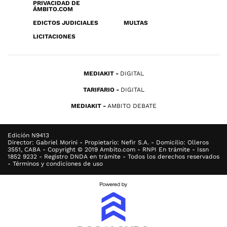
PRIVACIDAD DE
ÁMBITO.COM
EDICTOS JUDICIALES
MULTAS
LICITACIONES
MEDIAKIT
DIGITAL
TARIFARIO
DIGITAL
MEDIAKIT
AMBITO DEBATE
Edición N9413
Director: Gabriel Morini - Propietario: Nefir S.A. - Domicilio: Olleros
3551, CABA - Copyright © 2019 Ambito.com - RNPI En trámite - Issn
1852 9232 - Registro DNDA en trámite - Todos los derechos reservados
- Términos y condiciones de uso