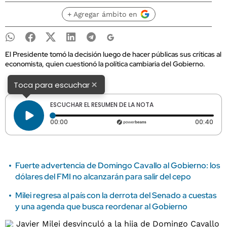
+ Agregar ámbito en
El Presidente tomó la decisión luego de hacer públicas sus críticas al
economista, quien cuestionó la política cambiaria del Gobierno.
×
Toca para escuchar
ESCUCHAR EL RESUMEN DE LA NOTA
Tiempo transcurrido: 0 segundos
Dura
00:00
00:40
Fuerte advertencia de Domingo Cavallo al Gobierno: los
dólares del FMI no alcanzarán para salir del cepo
Milei regresa al país con la derrota del Senado a cuestas
y una agenda que busca reordenar al Gobierno