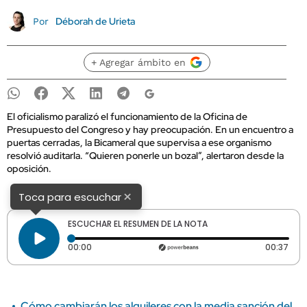
Déborah de Urieta
Por
+ Agregar ámbito en
El oficialismo paralizó el funcionamiento de la Oficina de
Presupuesto del Congreso y hay preocupación. En un encuentro a
puertas cerradas, la Bicameral que supervisa a ese organismo
resolvió auditarla. “Quieren ponerle un bozal”, alertaron desde la
oposición.
×
Toca para escuchar
ESCUCHAR EL RESUMEN DE LA NOTA
Tiempo transcurrido: 0 segundos
Dura
00:00
00:37
Cómo cambiarán los alquileres con la media sanción del