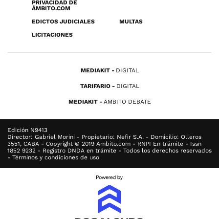
PRIVACIDAD DE
ÁMBITO.COM
EDICTOS JUDICIALES
MULTAS
LICITACIONES
MEDIAKIT
DIGITAL
TARIFARIO
DIGITAL
MEDIAKIT
AMBITO DEBATE
Edición N9413
Director: Gabriel Morini - Propietario: Nefir S.A. - Domicilio: Olleros
3551, CABA - Copyright © 2019 Ambito.com - RNPI En trámite - Issn
1852 9232 - Registro DNDA en trámite - Todos los derechos reservados
- Términos y condiciones de uso