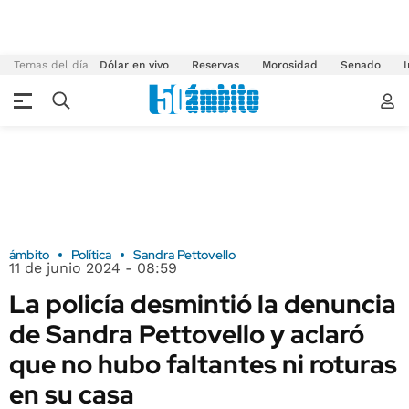
Temas del día
Dólar en vivo
Reservas
Morosidad
Senado
I
ámbito
Política
Sandra Pettovello
11 de junio 2024 - 08:59
La policía desmintió la denuncia
de Sandra Pettovello y aclaró
que no hubo faltantes ni roturas
en su casa