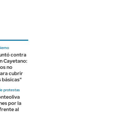
bierno
puntó contra
an Cayetano:
ios no
ara cubrir
 básicas"
de protestas
onteoliva
nes por la
frente al