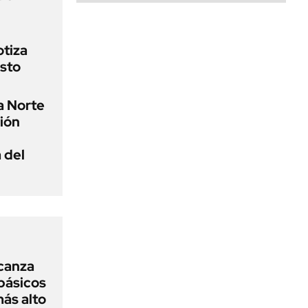
otiza
osto
a Norte
ión
 del
lcanza
básicos
más alto