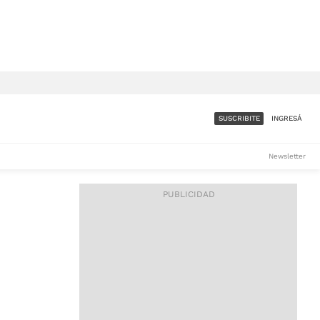
SUSCRIBITE
INGRESÁ
SUMATE A LA COMUNIDAD
Newsletter
DE ÁMBITO
LES
ACCESO FULL - $1.800/MES
ES
CORPORATIVO - CONSULTAR
Si tenés dudas comunicate
con nosotros a
IOS
suscripciones@ambito.com.ar
Llamanos al (54) 11 4556-
9147/48 o
al (54) 11 4449-3256 de lunes a