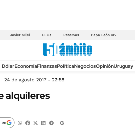
Javier Milei
CEOs
Reservas
Papa León XIV
Anuario autos 2026
Dólar
Economía
Finanzas
Política
Negocios
Opinión
Uruguay
TECNOLOGÍA
NOVEDADES FISCA
MÉXICO
24 de agosto 2017 - 22:58
EDICTOS JUDICIAL
OPINIÓN
e alquileres
MULTAS
MUNDO
LICITACIONES
INFORMACIÓN GENERAL
CUADROS TARIFAR
ESPECTÁCULOS
 en
RECALL
DEPORTES