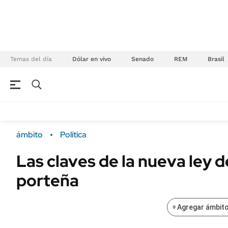
Temas del día
Dólar en vivo
Senado
REM
Brasil
NEGOCIOS
ÚLTIMAS NOTICIAS
Especiales Ámbito
ECONOMÍA
ámbito
Política
Real Estate
Banco de Datos
Las claves de la nueva ley d
Sustentabilidad
Campo
porteña
Seguros
FINANZAS
ENERGY REPORT
Dólar
+
Agregar ámbito
POLÍTICA
Mercados
Nacional