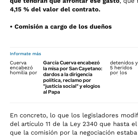
que tendrán que afrontar ese gasto
, que
4,15 % del valor del contrato.
• Comisión a cargo de los dueños
Informate más
García Cuerva encabezó
la misa por San Cayetano:
dardos a la dirigencia
política, reclamo por
"justicia social" y elogios
al Papa
En concreto, lo que los legisladores modif
del artículo 11 de la Ley 2340 que hasta e
que la comisión por la negociación estaba 