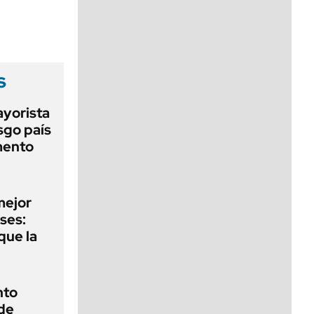
viernes de 10 a 18
s
ayorista
sgo país
mento
mejor
ses:
que la
nto
 de