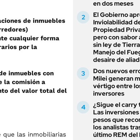
en dos meses
El Gobierno apr
caciones de inmuebles
Inviolabilidad de
rredores)
Propiedad Priv
pero con sabor
te cualquier forma
sin ley de Tierra
arios por la
Manejo del Fue
desaire de alia
Dos nuevos err
 de inmuebles con
Milei generan 
 la comisión a
vértigo entre lo
nto del valor total del
inversores
¿Sigue el carry
Las inversiones
pesos que rec
los analistas tra
que las inmobiliarias
último REM de