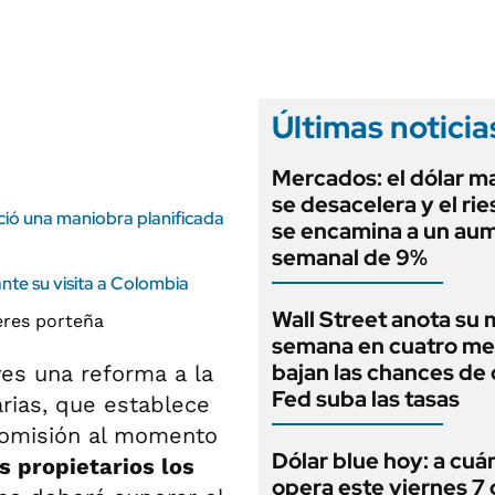
ANUARIO 2025
LIFESTYLE
EDICIÓN IMPRESA
AUTOS
Últimas noticia
Mercados: el dólar m
se desacelera y el rie
ció una maniobra planificada
se encamina a un au
semanal de 9%
rante su visita a Colombia
Wall Street anota su 
semana en cuatro me
bajan las chances de 
es una reforma a la
Fed suba las tasas
arias, que establece
comisión al momento
Dólar blue hoy: a cuá
s propietarios los
opera este viernes 7