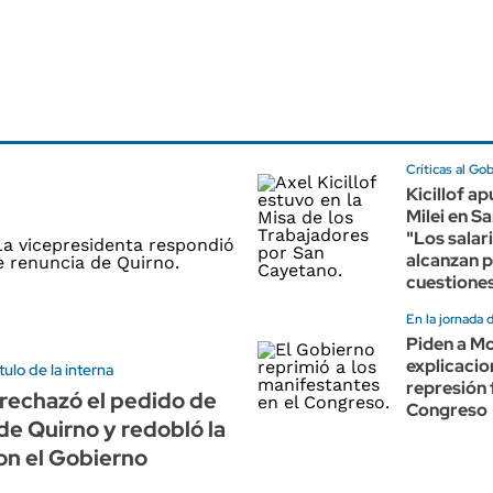
Críticas al Go
Kicillof a
Milei en S
"Los salar
alcanzan p
cuestiones
En la jornada 
Piden a M
explicacio
ulo de la interna
represión 
l rechazó el pedido de
Congreso
de Quirno y redobló la
on el Gobierno