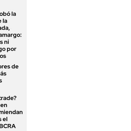
obó la
 la
ada,
 amargo:
s ni
go por
dos
ores de
más
s
 trade?
 en
omiendan
s el
l BCRA