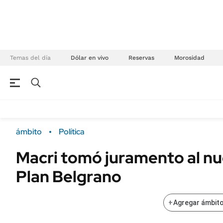
Temas del día
Dólar en vivo
Reservas
Morosidad
NEGOCIOS
ÚLTIMAS NOTICIAS
Especiales Ámbito
ECONOMÍA
ámbito
Política
Real Estate
Banco de Datos
Macri tomó juramento al nue
Sustentabilidad
Campo
Plan Belgrano
Seguros
FINANZAS
ENERGY REPORT
Dólar
+
Agregar ámbito
POLÍTICA
Mercados
Nacional