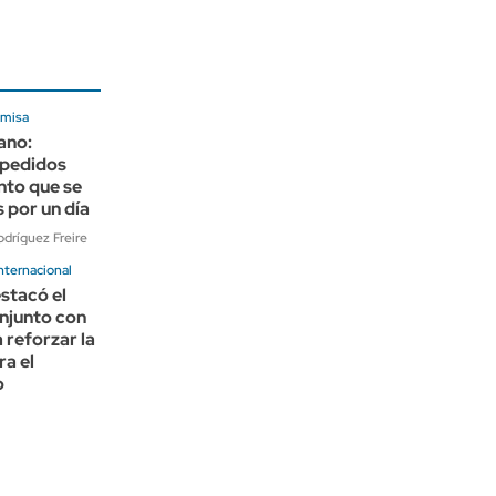
 misa
ano:
 pedidos
nto que se
s por un día
dríguez Freire
nternacional
stacó el
njunto con
reforzar la
ra el
o