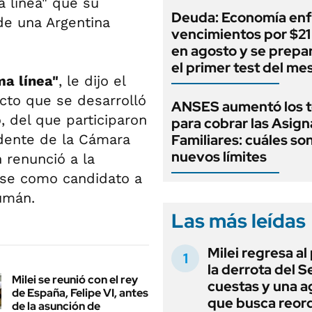
a línea" que su
Deuda: Economía enf
 de una Argentina
vencimientos por $21 
en agosto y se prepa
el primer test del me
ma línea"
, le dijo el
acto que se desarrolló
ANSES aumentó los 
, del que participaron
para cobrar las Asig
idente de la Cámara
Familiares: cuáles son
nuevos límites
 renunció a la
arse como candidato a
umán.
Las más leídas
Milei regresa al
la derrota del 
Milei se reunió con el rey
cuestas y una 
de España, Felipe VI, antes
que busca reord
de la asunción de