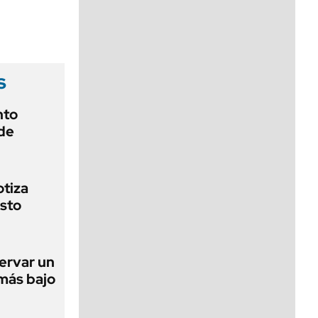
viernes de 10 a 18
s
nto
de
otiza
sto
ervar un
 más bajo