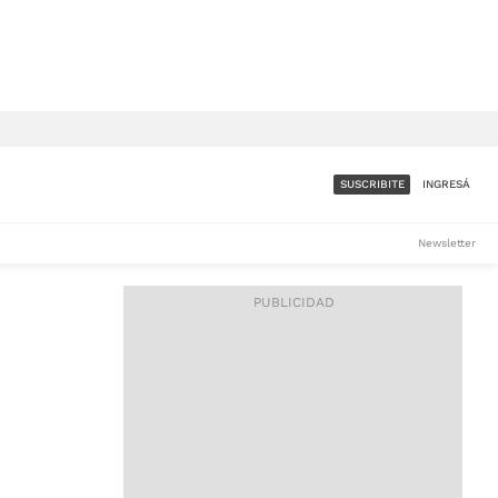
SUSCRIBITE
INGRESÁ
SUMATE A LA COMUNIDAD
Newsletter
DE ÁMBITO
LES
ACCESO FULL - $1.800/MES
ES
CORPORATIVO - CONSULTAR
Si tenés dudas comunicate
con nosotros a
IOS
suscripciones@ambito.com.ar
Llamanos al (54) 11 4556-
9147/48 o
al (54) 11 4449-3256 de lunes a