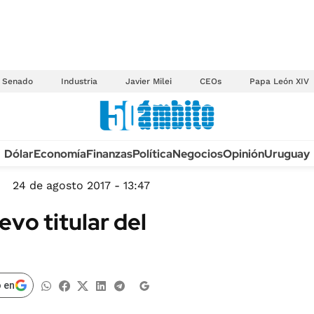
Senado
Industria
Javier Milei
CEOs
Papa León XIV
Anuario autos 2026
Dólar
Economía
Finanzas
Política
Negocios
Opinión
Uruguay
TECNOLOGÍA
NOVEDADES FISCA
MÉXICO
24 de agosto 2017 - 13:47
EDICTOS JUDICIAL
OPINIÓN
vo titular del
MULTAS
MUNDO
LICITACIONES
INFORMACIÓN GENERAL
CUADROS TARIFAR
ESPECTÁCULOS
 en
RECALL
DEPORTES