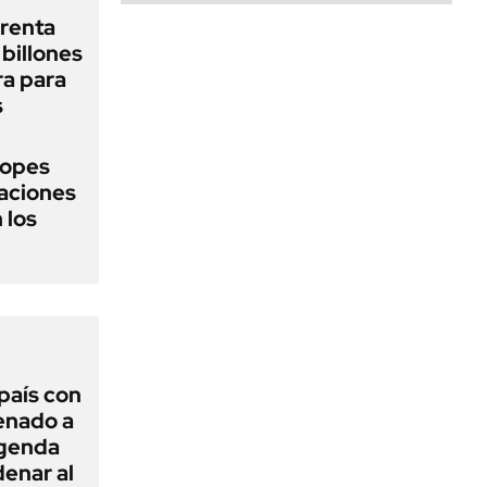
renta
billones
ra para
s
topes
naciones
 los
 país con
Senado a
agenda
enar al