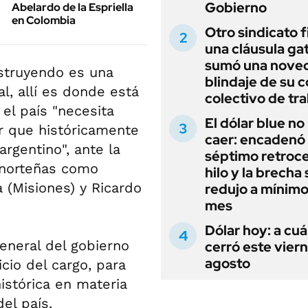
Gobierno
Abelardo de la Espriella
en Colombia
Otro sindicato 
una cláusula gat
sumó una noved
struyendo es una
blindaje de su 
l, allí es donde está
colectivo de tr
 el país "necesita
El dólar blue no
ar que históricamente
caer: encadenó
argentino", ante la
séptimo retroce
 norteñas como
hilo y la brecha 
 (Misiones) y Ricardo
redujo a mínimo
mes
Dólar hoy: a cu
eneral del gobierno
cerró este vier
agosto
cio del cargo, para
istórica en materia
del país.