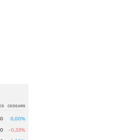
ES
CEDEARS
00
0,00%
00
-0,33%