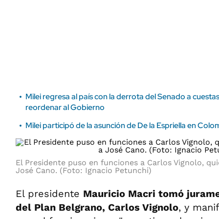
ÁMBITO DEBATE
Municipios
MEDIAKIT AMBITO DEBATE
URUGUAY
Milei regresa al país con la derrota del Senado a cuest
reordenar al Gobierno
Milei participó de la asunción de De la Espriella en Colo
El Presidente puso en funciones a Carlos Vignolo, qu
José Cano. (Foto: Ignacio Petunchi)
El presidente
Mauricio Macri
tomó jurame
del Plan Belgrano, Carlos Vignolo
, y mani