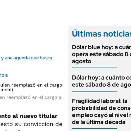
ANUARIO 2025
LIFESTYLE
EDICIÓN IMPRESA
AUTOS
Últimas noticia
Dólar blue hoy: a cuá
opera este sábado 8 
as y una agenda que busca
agosto
mbia
Dólar hoy: a cuánto c
este sábado 8 de ago
ien reemplazó en el cargo a
Fragilidad laboral: la
probabilidad de cons
empleo cayó al nivel
nto al nuevo titular
de la última década
festó su convicción de