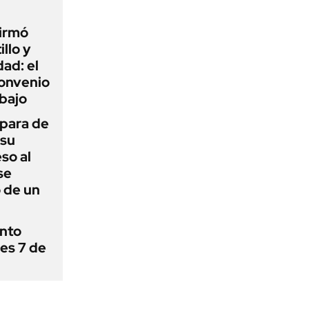
firmó
illo y
ad: el
convenio
abajo
 para de
 su
so al
se
 de un
ánto
nes 7 de