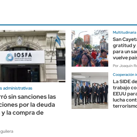
Multitudinaria
San Cayet
gratitud y
para un sa
vuelve paí
Por Joaquín Ro
Cooperación i
La SIDE de
trabajo co
s administrativas
EEUU para 
ró sin sanciones las
lucha cont
ciones por la deuda
terrorism
a y la compra de
guilera