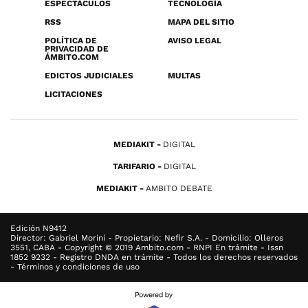
ESPECTÁCULOS
TECNOLOGÍA
RSS
MAPA DEL SITIO
POLÍTICA DE
AVISO LEGAL
PRIVACIDAD DE
ÁMBITO.COM
EDICTOS JUDICIALES
MULTAS
LICITACIONES
MEDIAKIT
DIGITAL
TARIFARIO
DIGITAL
MEDIAKIT
AMBITO DEBATE
Edición N9412
Director: Gabriel Morini - Propietario: Nefir S.A. - Domicilio: Olleros
3551, CABA - Copyright © 2019 Ambito.com - RNPI En trámite - Issn
1852 9232 - Registro DNDA en trámite - Todos los derechos reservados
- Términos y condiciones de uso