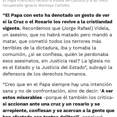
El Papa Francisco recibió a Estela de Carlotto y a su nieto
recuperado Ignacio Montoya Carlotto.
“El Papa con esto ha denotado un gesto de ver
si la Cruz o el Rosario los revive a la cristiandad
vigente.
Recordemos que (Jorge Rafael) Videla,
un asesino, que no habrá matado pero mandó a
matar, que cometió todos los terrores más
terribles de la dictadura, iba y tomaba la
comunión, ¿si se confiesa, quién le perdonaba
esos asesinatos, sin Justicia real? La Iglesia no
es el Estado y la Justicia del Estado”, subrayó la
defensora de los derechos humanos.
“Creo que en el Papa siempre hay una intención
sana y no de confrontación, sino de decir: ‘
A ver
estos miserables
-porque él también los critica-
si accionan ante una cruz y un rosario y se
arrepiente, confiesan y se acercan a la gente que
han afectado con tantos delitos’”
, concluyó.