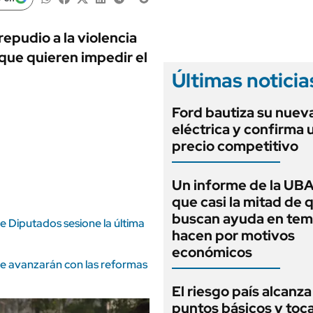
ANUARIO 2025
LIFESTYLE
EDICIÓN IMPRESA
AUTOS
epudio a la violencia
 que quieren impedir el
Últimas noticia
Ford bautiza su nuev
eléctrica y confirma 
precio competitivo
Un informe de la UBA
que casi la mitad de 
buscan ayuda en tem
 Diputados sesione la última
hacen por motivos
económicos
que avanzarán con las reformas
El riesgo país alcanza
puntos básicos y toca