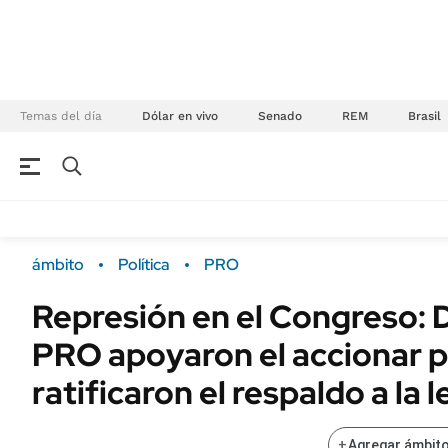
Temas del día
Dólar en vivo
Senado
REM
Brasil
NEGOCIOS
ÚLTIMAS NOTICIAS
Especiales Ámbito
ECONOMÍA
ámbito
Política
PRO
Real Estate
Banco de Datos
Represión en el Congreso: 
Sustentabilidad
Campo
PRO apoyaron el accionar po
Seguros
FINANZAS
ENERGY REPORT
ratificaron el respaldo a la 
Dólar
POLÍTICA
Mercados
+
Agregar ámbito
Nacional