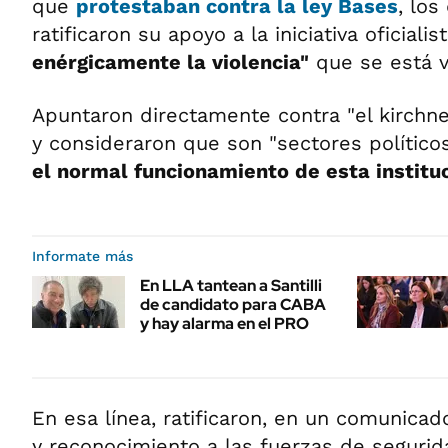
que
protestaban contra la
ley Bases
, los
ratificaron su apoyo a la iniciativa oficialis
enérgicamente la violencia"
que se está vi
Apuntaron directamente contra "el kirchne
y consideraron que son "sectores polític
el normal funcionamiento de esta institu
Informate más
En LLA tantean a Santilli
de candidato para CABA
y hay alarma en el PRO
En esa línea, ratificaron, en un comunicad
y reconocimiento a las fuerzas de seguri