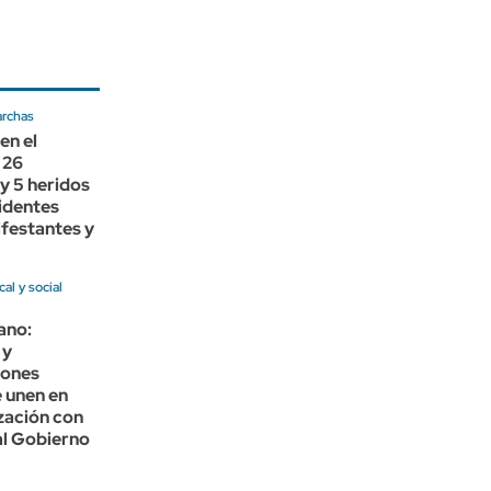
archas
en el
 26
y 5 heridos
cidentes
festantes y
cal y social
ano:
 y
iones
e unen en
zación con
al Gobierno