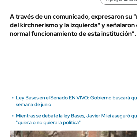
ÁMBITO DEBATE
Municipios
MEDIAKIT AMBITO DEBATE
A través de un comunicado, expresaron su "r
URUGUAY
del kirchnerismo y la izquierda" y señalaron
normal funcionamiento de esta institución".
Ley Bases en el Senado EN VIVO: Gobierno buscará que
semana de junio
Mientras se debate la ley Bases, Javier Milei aseguró 
"quiera o no quiera la política"