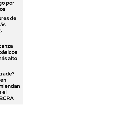
go por
dos
ores de
más
s
lcanza
básicos
más alto
 trade?
 en
omiendan
s el
l BCRA