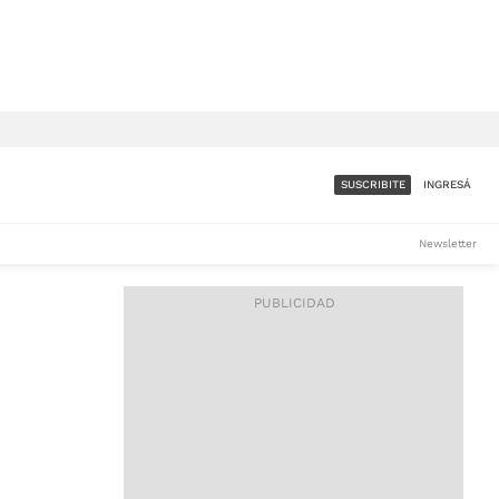
SUSCRIBITE
INGRESÁ
SUMATE A LA COMUNIDAD
Newsletter
DE ÁMBITO
LES
ACCESO FULL - $1.800/MES
ES
CORPORATIVO - CONSULTAR
Si tenés dudas comunicate
con nosotros a
IOS
suscripciones@ambito.com.ar
Llamanos al (54) 11 4556-
9147/48 o
al (54) 11 4449-3256 de lunes a