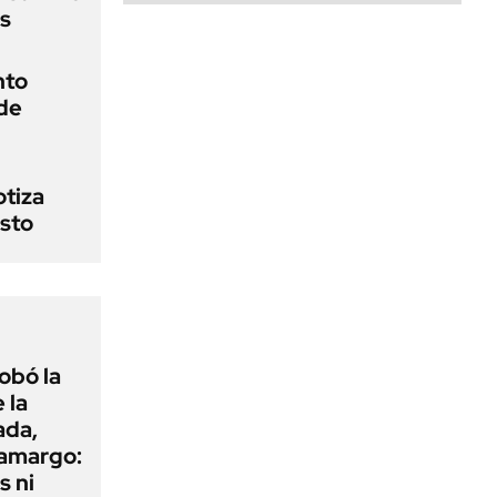
s
nto
 de
otiza
osto
obó la
 la
ada,
 amargo:
s ni