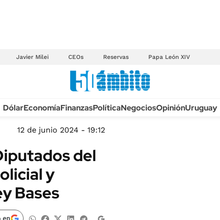
Javier Milei
CEOs
Reservas
Papa León XIV
Anuario autos 2026
Dólar
Economía
Finanzas
Política
Negocios
Opinión
Uruguay
TECNOLOGÍA
NOVEDADES FISCA
MÉXICO
12 de junio 2024 - 19:12
EDICTOS JUDICIAL
OPINIÓN
Diputados del
MULTAS
MUNDO
licial y
LICITACIONES
INFORMACIÓN GENERAL
ley Bases
CUADROS TARIFAR
ESPECTÁCULOS
RECALL
DEPORTES
 en