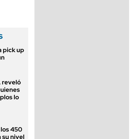
viernes de 10 a 18
s
a pick up
un
 reveló
quienes
plos lo
 los 450
 su nivel