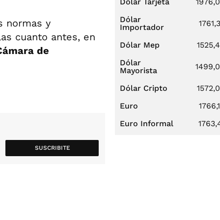
Dólar Tarjeta
1976,
Dólar
as normas y
1761,
Importador
as cuanto antes, en
Dólar Mep
1525,
Cámara de
Dólar
1499,
Mayorista
Dólar Cripto
1572,
Euro
1766,
Euro Informal
1763,
SUSCRIBITE