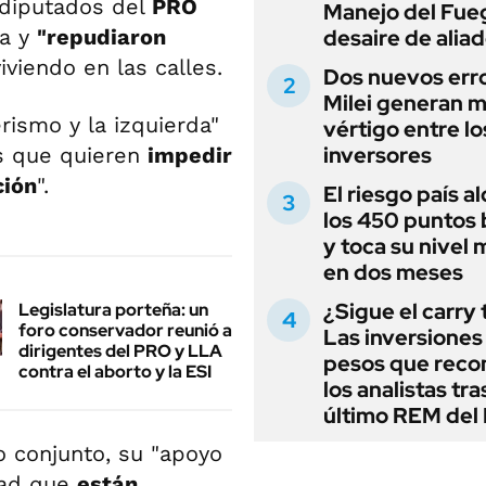
 diputados del
PRO
Manejo del Fue
ta y
"repudiaron
desaire de alia
viendo en las calles.
Dos nuevos err
Milei generan 
rismo y la izquierda"
vértigo entre lo
inversores
os que quieren
impedir
ción
".
El riesgo país a
los 450 puntos 
y toca su nivel 
en dos meses
¿Sigue el carry
Legislatura porteña: un
foro conservador reunió a
Las inversiones
dirigentes del PRO y LLA
pesos que rec
contra el aborto y la ESI
los analistas tra
último REM de
o conjunto, su "apoyo
dad que
están