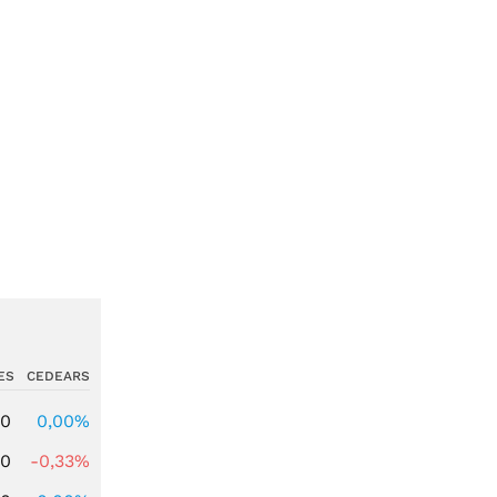
ES
CEDEARS
00
0,00%
00
-0,33%