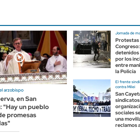
Jornada de m
Protestas 
Congreso:
detenidos 
por los in
entre mani
la Policía
El frente sindi
contra Milei
el arzobispo
San Cayet
erva, en San
sindicatos
: "Hay un pueblo
organizac
sociales s
de promesas
una movili
das"
reclamos 