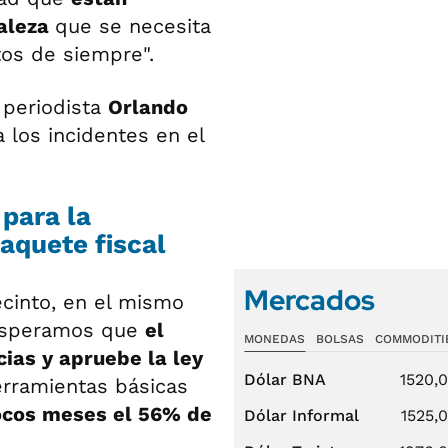
taleza
que se necesita
tos de siempre".
 periodista
Orlando
 los incidentes en el
para la
paquete fiscal
Mercados
ecinto, en el mismo
"Esperamos que
el
MONEDAS
BOLSAS
COMMODITI
cias y apruebe la ley
Dólar BNA
1520,
erramientas básicas
ocos meses el 56% de
Dólar Informal
1525,