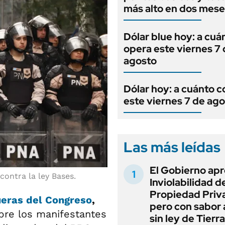
más alto en dos mese
Dólar blue hoy: a cuá
opera este viernes 7
agosto
Dólar hoy: a cuánto c
este viernes 7 de ag
Las más leídas
El Gobierno apr
contra la ley Bases.
Inviolabilidad de
Propiedad Priv
ueras del
Congreso
,
pero con sabor
obre los manifestantes
sin ley de Tierra