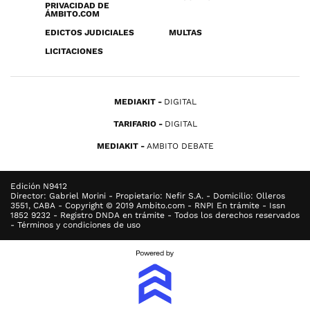
PRIVACIDAD DE
ÁMBITO.COM
EDICTOS JUDICIALES
MULTAS
LICITACIONES
MEDIAKIT
DIGITAL
TARIFARIO
DIGITAL
MEDIAKIT
AMBITO DEBATE
Edición N9412
Director: Gabriel Morini - Propietario: Nefir S.A. - Domicilio: Olleros
3551, CABA - Copyright © 2019 Ambito.com - RNPI En trámite - Issn
1852 9232 - Registro DNDA en trámite - Todos los derechos reservados
- Términos y condiciones de uso