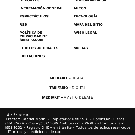
DEPORTES
EDICIÓN IMPRESA
INFORMACIÓN GENERAL
AUTOS
ESPECTÁCULOS
TECNOLOGÍA
RSS
MAPA DEL SITIO
POLÍTICA DE
AVISO LEGAL
PRIVACIDAD DE
ÁMBITO.COM
EDICTOS JUDICIALES
MULTAS
LICITACIONES
MEDIAKIT
DIGITAL
TARIFARIO
DIGITAL
MEDIAKIT
AMBITO DEBATE
Edición N9410
Director: Gabriel Morini - Propietario: Nefir S.A. - Domicilio: Olleros
3551, CABA - Copyright © 2019 Ambito.com - RNPI En trámite - Issn
1852 9232 - Registro DNDA en trámite - Todos los derechos reservados
- Términos y condiciones de uso