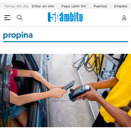
Temas del día
Dólar en vivo
Papa León XIV
Puertos
Empleo
propina