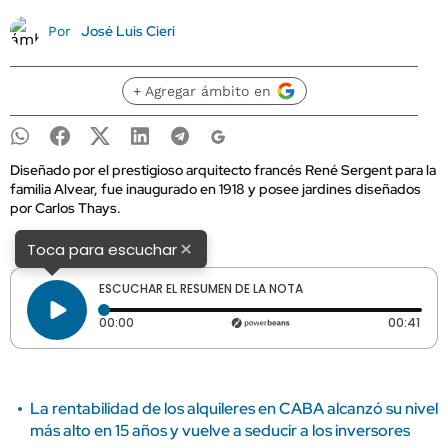
José Luis Cieri
Por
+ Agregar ámbito en
Diseñado por el prestigioso arquitecto francés René Sergent para la
familia Alvear, fue inaugurado en 1918 y posee jardines diseñados
por Carlos Thays.
×
Toca para escuchar
ESCUCHAR EL RESUMEN DE LA NOTA
Tiempo transcurrido: 0 segundos
Dura
00:00
00:41
La rentabilidad de los alquileres en CABA alcanzó su nivel
más alto en 15 años y vuelve a seducir a los inversores