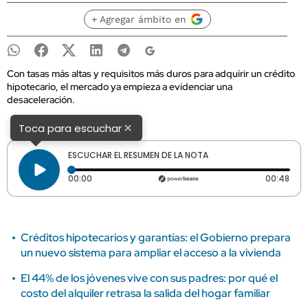
+ Agregar ámbito en
Con tasas más altas y requisitos más duros para adquirir un crédito
hipotecario, el mercado ya empieza a evidenciar una
desaceleración.
×
Toca para escuchar
ESCUCHAR EL RESUMEN DE LA NOTA
Tiempo transcurrido: 0 segundos
Dura
00:00
00:48
Créditos hipotecarios y garantías: el Gobierno prepara
un nuevo sistema para ampliar el acceso a la vivienda
El 44% de los jóvenes vive con sus padres: por qué el
costo del alquiler retrasa la salida del hogar familiar