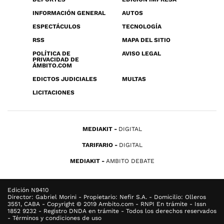
INFORMACIÓN GENERAL
AUTOS
ESPECTÁCULOS
TECNOLOGÍA
RSS
MAPA DEL SITIO
POLÍTICA DE
AVISO LEGAL
PRIVACIDAD DE
ÁMBITO.COM
EDICTOS JUDICIALES
MULTAS
LICITACIONES
MEDIAKIT
DIGITAL
TARIFARIO
DIGITAL
MEDIAKIT
AMBITO DEBATE
Edición N9410
Director: Gabriel Morini - Propietario: Nefir S.A. - Domicilio: Olleros
3551, CABA - Copyright © 2019 Ambito.com - RNPI En trámite - Issn
1852 9232 - Registro DNDA en trámite - Todos los derechos reservados
- Términos y condiciones de uso