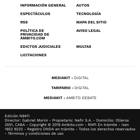
INFORMACIÓN GENERAL
AUTOS
ESPECTÁCULOS
TECNOLOGÍA
RSS
MAPA DEL SITIO
POLÍTICA DE
AVISO LEGAL
PRIVACIDAD DE
ÁMBITO.COM
EDICTOS JUDICIALES
MULTAS
LICITACIONES
MEDIAKIT
DIGITAL
TARIFARIO
DIGITAL
MEDIAKIT
AMBITO DEBATE
Edición N9411
Director: Gabriel Morini - Propietario: Nefir S.A. - Domicilio: Olleros
3551, CABA - Copyright © 2019 Ambito.com - RNPI En trámite - Issn
1852 9232 - Registro DNDA en trámite - Todos los derechos reservados
- Términos y condiciones de uso