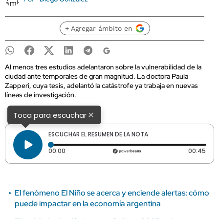
+ Agregar ámbito en
Al menos tres estudios adelantaron sobre la vulnerabilidad de la
ciudad ante temporales de gran magnitud. La doctora Paula
Zapperi, cuya tesis, adelantó la catástrofe ya trabaja en nuevas
líneas de investigación.
×
Toca para escuchar
ESCUCHAR EL RESUMEN DE LA NOTA
Tiempo transcurrido: 0 segundos
Dura
00:00
00:45
El fenómeno El Niño se acerca y enciende alertas: cómo
puede impactar en la economía argentina