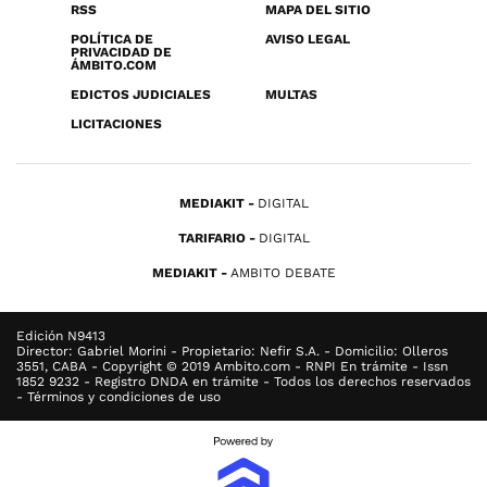
RSS
MAPA DEL SITIO
POLÍTICA DE
AVISO LEGAL
PRIVACIDAD DE
ÁMBITO.COM
EDICTOS JUDICIALES
MULTAS
LICITACIONES
MEDIAKIT
DIGITAL
TARIFARIO
DIGITAL
MEDIAKIT
AMBITO DEBATE
Edición N9413
Director: Gabriel Morini - Propietario: Nefir S.A. - Domicilio: Olleros
3551, CABA - Copyright © 2019 Ambito.com - RNPI En trámite - Issn
1852 9232 - Registro DNDA en trámite - Todos los derechos reservados
- Términos y condiciones de uso