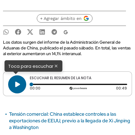
+ Agregar ámbito en
Los datos surgen del informe de la Administración General de
Aduanas de China, publicado el pasado sábado. En total, las ventas
al exterior aumentaron un 14,1% interanual.
×
Toca para escuchar
ESCUCHAR EL RESUMEN DE LA NOTA
Tiempo transcurrido: 0 segundos
Dura
00:00
00:49
Tensión comercial: China establece controles a las
exportaciones de EEUU, previo a la llegada de Xi Jinping
a Washington