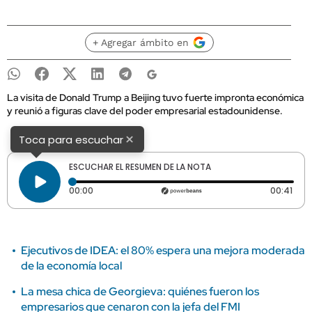
+ Agregar ámbito en
La visita de Donald Trump a Beijing tuvo fuerte impronta económica
y reunió a figuras clave del poder empresarial estadounidense.
×
Toca para escuchar
ESCUCHAR EL RESUMEN DE LA NOTA
Tiempo transcurrido: 0 segundos
Dura
00:00
00:41
Ejecutivos de IDEA: el 80% espera una mejora moderada
de la economía local
La mesa chica de Georgieva: quiénes fueron los
empresarios que cenaron con la jefa del FMI