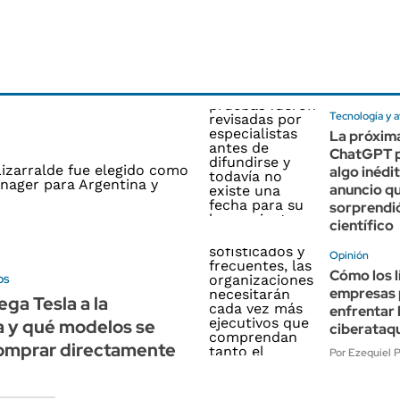
Tecnología y 
La próxim
ChatGPT 
algo inédit
anuncio q
sorprendi
científico
Opinión
Cómo los l
os
empresas
ega Tesla a la
enfrentar 
a y qué modelos se
ciberataq
omprar directamente
Por Ezequiel P