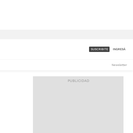
SUSCRIBITE
INGRESÁ
SUMATE A LA COMUNIDAD
Newsletter
DE ÁMBITO
LES
ACCESO FULL - $1.800/MES
ES
CORPORATIVO - CONSULTAR
Si tenés dudas comunicate
con nosotros a
IOS
suscripciones@ambito.com.ar
Llamanos al (54) 11 4556-
9147/48 o
al (54) 11 4449-3256 de lunes a