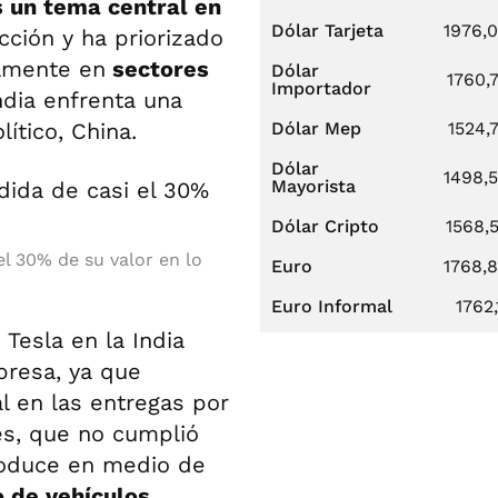
 un tema central en
Dólar Tarjeta
1976,
cción y ha priorizado
almente en
sectores
Dólar
1760,
Importador
ndia enfrenta una
ítico, China.
Dólar Mep
1524,
Dólar
1498,
Mayorista
Dólar Cripto
1568,
l 30% de su valor en lo
Euro
1768,
Euro Informal
1762,
 Tesla en la India
presa, ya que
l en las entregas por
és, que no cumplió
produce en medio de
 de vehículos