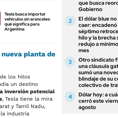
que busca reord
Gobierno
Tesla busca importar
El dólar blue no
vehículos sin aranceles:
qué significa para
caer: encadenó
Argentina
séptimo retroce
hilo y la brecha 
redujo a mínimo
mes
 nueva planta de
Otro sindicato 
una cláusula gat
sumó una noved
de los hitos
blindaje de su 
ndia un destino
colectivo de tr
a inversión potencial
Dólar hoy: a cu
s
, Tesla tiene la mira
cerró este vier
rat y Tamil Nadu,
agosto
a industria