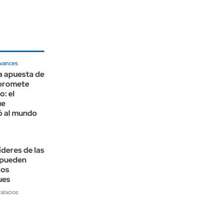
avances
a apuesta de
promete
o: el
ue
ó al mundo
íderes de las
 pueden
los
ues
alacios