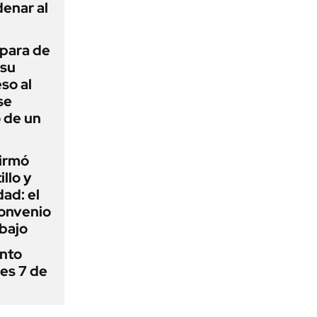
enar al
 para de
 su
so al
se
 de un
firmó
illo y
ad: el
convenio
abajo
ánto
nes 7 de