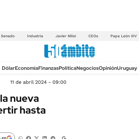
Senado
Industria
Javier Milei
CEOs
Papa León XIV
Anuario autos 2026
Dólar
Economía
Finanzas
Política
Negocios
Opinión
Uruguay
TECNOLOGÍA
NOVEDADES FISCA
MÉXICO
11 de abril 2024 - 09:00
EDICTOS JUDICIAL
OPINIÓN
 la nueva
MULTAS
MUNDO
ertir hasta
LICITACIONES
INFORMACIÓN GENERAL
CUADROS TARIFAR
ESPECTÁCULOS
RECALL
DEPORTES
 en