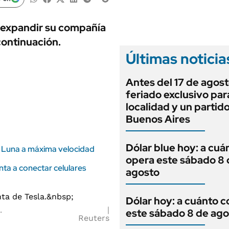
ANUARIO 2025
LIFESTYLE
EDICIÓN IMPRESA
AUTOS
 expandir su compañía
 continuación.
Últimas noticia
Antes del 17 de agost
feriado exclusivo par
localidad y un partid
Buenos Aires
Dólar blue hoy: a cuá
 Luna a máxima velocidad
opera este sábado 8 
nta a conectar celulares
agosto
Dólar hoy: a cuánto c
a.
este sábado 8 de ago
Reuters