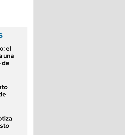
viernes de 10 a 18
s
o: el
a una
o de
nto
de
otiza
sto