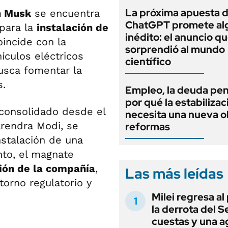
La próxima apuesta 
n Musk
se encuentra
ChatGPT promete al
 para la
instalación de
inédito: el anuncio q
oincide con la
sorprendió al mundo
ículos eléctricos
científico
usca fomentar la
s.
Empleo, la deuda pen
por qué la estabilizac
a consolidado desde el
necesita una nueva o
arendra Modi, se
reformas
nstalación de una
to, el magnate
ión de la compañía
,
Las más leídas
ntorno regulatorio y
Milei regresa al
la derrota del 
cuestas y una 