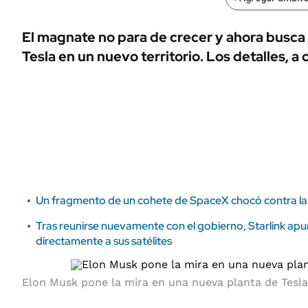
ÁMBITO DEBATE
Municipios
MEDIAKIT AMBITO DEBATE
El magnate no para de crecer y ahora busca
URUGUAY
Tesla en un nuevo territorio. Los detalles, a
Un fragmento de un cohete de SpaceX chocó contra la
Tras reunirse nuevamente con el gobierno, Starlink apu
directamente a sus satélites
Elon Musk pone la mira en una nueva planta de Tesl