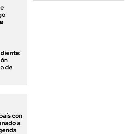
de
go
ue
diente:
ión
la de
 país con
Senado a
agenda