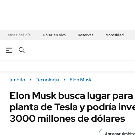
Temas del día
Dólar en vivo
Reservas
Morosidad
NEGOCIOS
ÚLTIMAS NOTICIAS
Especiales Ámbito
ECONOMÍA
ámbito
Tecnología
Elon Musk
Real Estate
Banco de Datos
Elon Musk busca lugar para
Sustentabilidad
Campo
planta de Tesla y podría inv
Seguros
FINANZAS
ENERGY REPORT
3000 millones de dólares
Dólar
POLÍTICA
Mercados
+
Agregar ámbito
Nacional