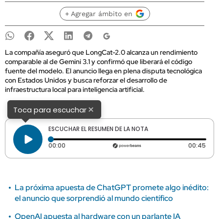
+ Agregar ámbito en
La compañía aseguró que LongCat-2.0 alcanza un rendimiento
comparable al de Gemini 3.1 y confirmó que liberará el código
fuente del modelo. El anuncio llega en plena disputa tecnológica
con Estados Unidos y busca reforzar el desarrollo de
infraestructura local para inteligencia artificial.
×
Toca para escuchar
ESCUCHAR EL RESUMEN DE LA NOTA
Tiempo transcurrido: 0 segundos
Dura
00:00
00:45
La próxima apuesta de ChatGPT promete algo inédito:
el anuncio que sorprendió al mundo científico
OpenAI apuesta al hardware con un parlante IA