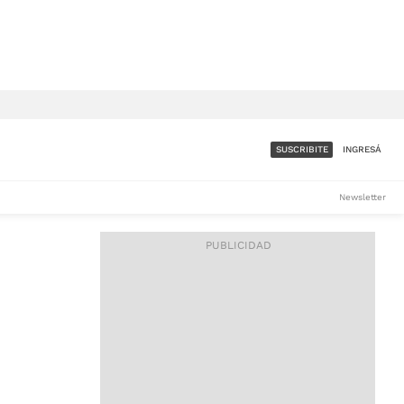
SUSCRIBITE
INGRESÁ
SUMATE A LA COMUNIDAD
Newsletter
DE ÁMBITO
LES
ACCESO FULL - $1.800/MES
ES
CORPORATIVO - CONSULTAR
Si tenés dudas comunicate
con nosotros a
IOS
suscripciones@ambito.com.ar
Llamanos al (54) 11 4556-
9147/48 o
al (54) 11 4449-3256 de lunes a