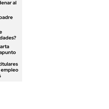
enar al
 padre
e
edades?
arta
rapunto
itulares
l empleo
s