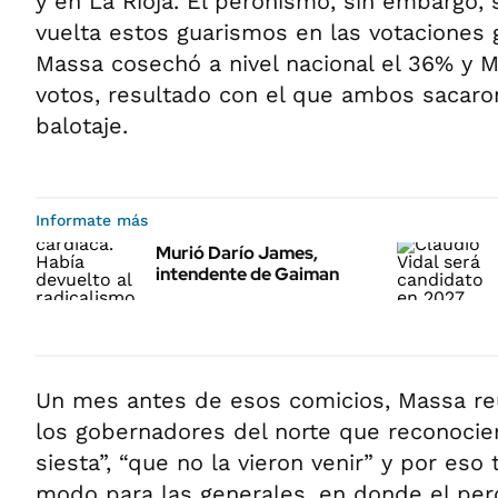
y en La Rioja. El peronismo, sin embargo, 
vuelta estos guarismos en las votaciones 
Massa cosechó a nivel nacional el 36% y M
votos, resultado con el que ambos sacaron
balotaje.
Informate más
Murió Darío James,
intendente de Gaiman
Un mes antes de esos comicios, Massa r
los gobernadores del norte que reconocie
siesta”, “que no la vieron venir” y por eso
modo para las generales, en donde el pe