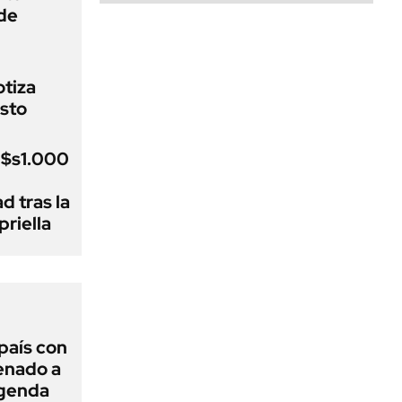
de
otiza
sto
u$s1.000
d tras la
riella
 país con
Senado a
agenda