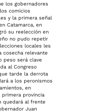
ue los gobernadores
los comicios
es y la primera señal
 en Catamarca, en
gró su reelección en
eño no pudo repetir
lecciones locales les
a cosecha relevante
o peso será clave
ada al Congreso
ue tarde la derrota
adará a los peronismos
amientos, en
 primera provincia
 quedará al frente
xgobernador Juan