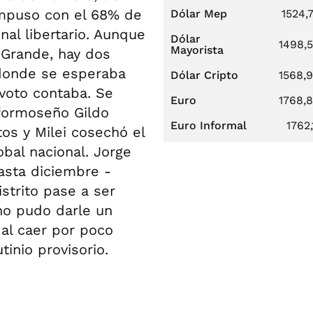
impuso con el 68% de
Dólar Mep
1524,
nal libertario. Aunque
Dólar
1498,
Mayorista
 Grande, hay dos
 donde se esperaba
Dólar Cripto
1568,
voto contaba. Se
Euro
1768,
formoseño Gildo
Euro Informal
1762,
os y Milei cosechó el
obal nacional. Jorge
asta diciembre -
strito pase a ser
no pudo darle un
 al caer por poco
inio provisorio.