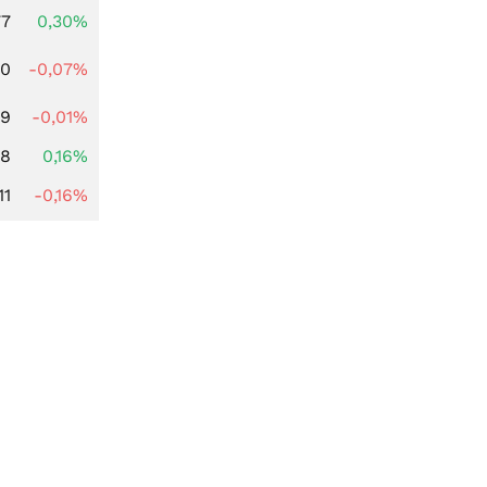
77
0,30%
50
-0,07%
99
-0,01%
88
0,16%
11
-0,16%