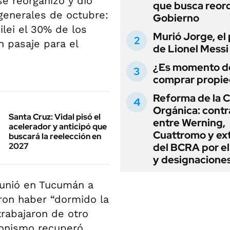
se reorganizó y dio
que busca reord
generales de octubre:
Gobierno
ilei el 30% de los
Murió Jorge, el
 pasaje para el
de Lionel Messi
¿Es momento d
comprar propi
Reforma de la C
Orgánica: cont
Santa Cruz: Vidal pisó el
entre Werning,
acelerador y anticipó que
Cuattromo y ext
buscará la reelección en
2027
del BCRA por e
y designacione
eunió en Tucumán a
ron haber “dormido la
 trabajaron de otro
ronismo recuperó