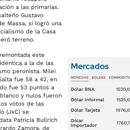
ción a las primarias.
salteño Gustavo
de Massa, sí logró una
cialismo de la Casa
eró terreno.
a remontada este
idéntica a la de las
Mercados
smo peronista. Milei
MONEDAS
BOLSAS
COMMODITI
alta fue 58 a 42, en
ado fue 53 puntos a
Dólar BNA
1520,
 blanco y nulos fueron
Dólar Informal
1525,
los votos de las
Dólar Tarjeta
1976,
o (JxC) se
ata Patricia Bullrich
Dólar
1760,
Importador
Gerardo Zamora, de