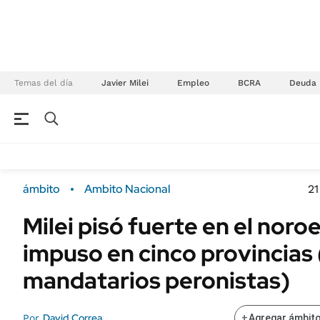
Temas del día
Javier Milei
Empleo
BCRA
Deuda
NEGOCIOS
ÚLTIMAS NOTICIAS
Especiales Ámbito
ECONOMÍA
ámbito
Ambito Nacional
21
Real Estate
Banco de Datos
Milei pisó fuerte en el noro
Sustentabilidad
Campo
impuso en cinco provincias
Seguros
FINANZAS
ENERGY REPORT
mandatarios peronistas)
Dólar
POLÍTICA
Mercados
David Correa
Por
+
Agregar ámbito
Nacional