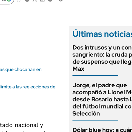
ANUARIO 2025
LIFESTYLE
EDICIÓN IMPRESA
AUTOS
Últimas noticia
Dos intrusos y un con
sangriento: la cruda p
de suspenso que lle
Max
eas que chocarían en
Jorge, el padre que
 límite a las reelecciones de
acompañó a Lionel M
desde Rosario hasta 
del fútbol mundial co
Selección
tado nacional y
Dólar blue hoy: a cuá