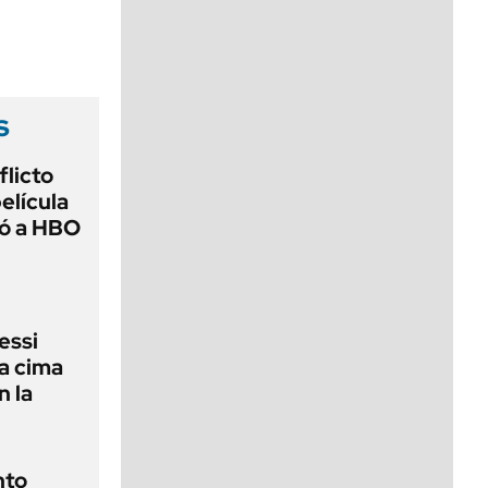
viernes de 10 a 18
s
flicto
elícula
gó a HBO
essi
la cima
n la
nto