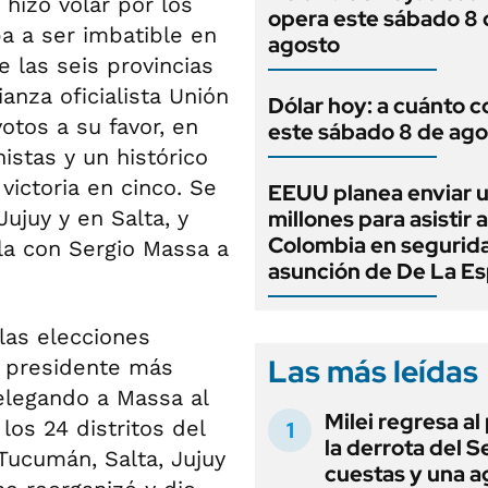
hizo volar por los
opera este sábado 8 
ba a ser imbatible en
agosto
 las seis provincias
ianza oficialista Unión
Dólar hoy: a cuánto c
otos a su favor, en
este sábado 8 de ago
stas y un histórico
victoria en cinco. Se
EEUU planea enviar 
ujuy y en Salta, y
millones para asistir a
Colombia en segurida
la con Sergio Massa a
asunción de De La Esp
las elecciones
Las más leídas
 a presidente más
elegando a Massa al
Milei regresa al
os 24 distritos del
la derrota del 
 Tucumán, Salta, Jujuy
cuestas y una 