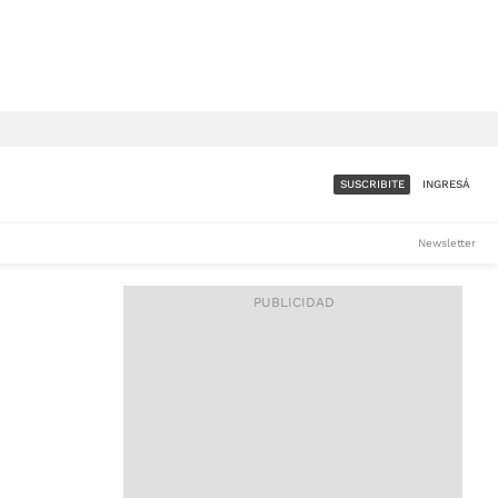
SUSCRIBITE
INGRESÁ
SUMATE A LA COMUNIDAD
Newsletter
DE ÁMBITO
LES
ACCESO FULL - $1.800/MES
ES
CORPORATIVO - CONSULTAR
Si tenés dudas comunicate
con nosotros a
IOS
suscripciones@ambito.com.ar
Llamanos al (54) 11 4556-
9147/48 o
al (54) 11 4449-3256 de lunes a