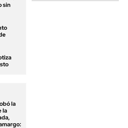
o sin
nto
 de
otiza
osto
obó la
 la
ada,
 amargo: