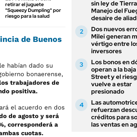
sin ley de Tierra
retirar el juguete
Manejo del Fue
"Squeezy Dumpling" por
riesgo para la salud
desaire de alia
Dos nuevos err
Milei generan 
vincia de Buenos
vértigo entre lo
inversores
Los bonos en d
 le habían dado su
operan a la baja
 gobierno bonaerense,
Street y el ries
los trabajadores de
vuelve a estar
ndo positiva.
presionado
Las automotric
rá el acuerdo en dos
refuerzan desc
do de agosto y será
créditos para s
las ventas en a
4%, corresponderá a
ambas cuotas.