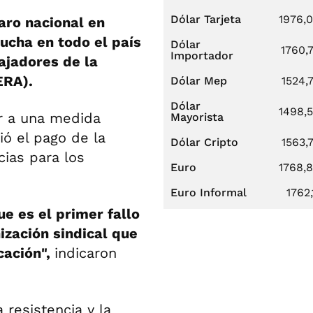
Dólar Tarjeta
1976,
aro nacional en
ucha en todo el país
Dólar
1760,
Importador
ajadores de la
ERA).
Dólar Mep
1524,
Dólar
1498,
ar a una medida
Mayorista
ó el pago de la
Dólar Cripto
1563,
cias para los
Euro
1768,
Euro Informal
1762,
e es el primer fallo
zación sindical que
cación",
indicaron
 resistencia y la