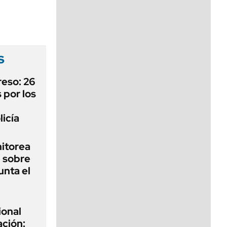
viernes de 10 a 18
s
reso: 26
 por los
licía
nitorea
l sobre
unta el
ional
ación: