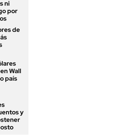
s ni
go por
dos
ores de
más
s
ólares
 en Wall
go país
es
uentos y
ostener
gosto