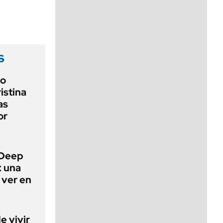
viernes de 10 a 18
s
io
ristina
as
or
 Deep
: una
 ver en
e vivir