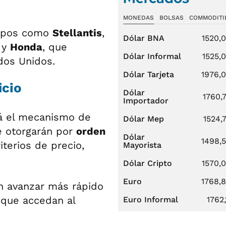
MONEDAS
BOLSAS
COMMODITI
rupos como
Stellantis
,
Dólar BNA
1520,
y
Honda
, que
Dólar Informal
1525,
dos Unidos.
Dólar Tarjeta
1976,
icio
Dólar
1760,
Importador
á el mecanismo de
Dólar Mep
1524,
e otorgarán por
orden
Dólar
1498,
riterios de precio,
Mayorista
Dólar Cripto
1570,
Euro
1768,
en avanzar más rápido
 que accedan al
Euro Informal
1762,