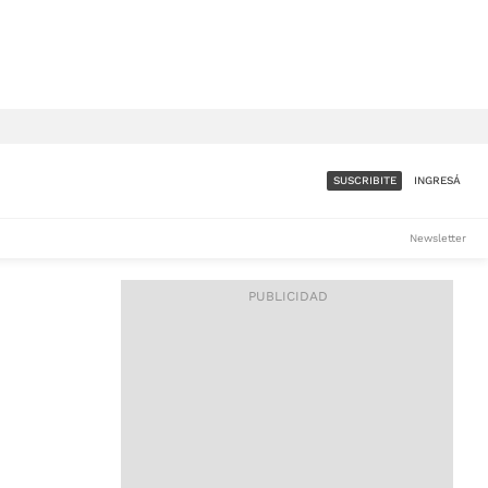
SUSCRIBITE
INGRESÁ
SUMATE A LA COMUNIDAD
Newsletter
DE ÁMBITO
LES
ACCESO FULL - $1.800/MES
ES
CORPORATIVO - CONSULTAR
Si tenés dudas comunicate
con nosotros a
IOS
suscripciones@ambito.com.ar
Llamanos al (54) 11 4556-
9147/48 o
al (54) 11 4449-3256 de lunes a