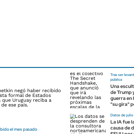
Tras ser levan
pública
Una escult
de Trump y 
guerra en I
"su gira" 
Datos de julio
La IA fue l
causa de 
cibido el mes pasado
EEUU por 