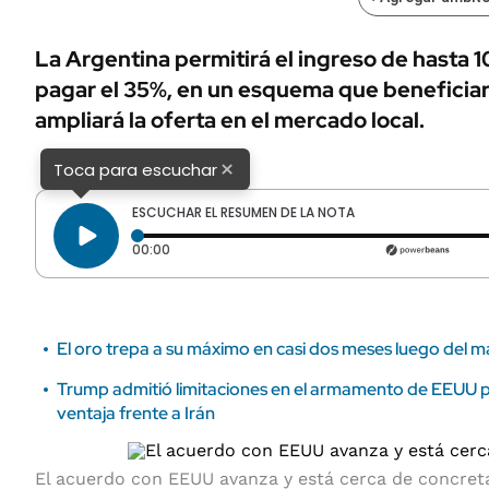
ÁMBITO DEBATE
Municipios
MEDIAKIT AMBITO DEBATE
La Argentina permitirá el ingreso de hasta 
URUGUAY
pagar el 35%, en un esquema que beneficiar
ampliará la oferta en el mercado local.
×
Toca para escuchar
ESCUCHAR EL RESUMEN DE LA NOTA
Tiempo transcurrido: 0 segundos
00:00
El oro trepa a su máximo en casi dos meses luego del 
Trump admitió limitaciones en el armamento de EEUU 
ventaja frente a Irán
El acuerdo con EEUU avanza y está cerca de concret