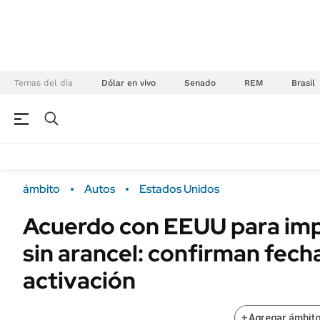
Temas del día
Dólar en vivo
Senado
REM
Brasil
NEGOCIOS
ÚLTIMAS NOTICIAS
Especiales Ámbito
ECONOMÍA
ámbito
Autos
Estados Unidos
Real Estate
Banco de Datos
Acuerdo con EEUU para imp
Sustentabilidad
Campo
sin arancel: confirman fech
Seguros
FINANZAS
ENERGY REPORT
activación
Dólar
POLÍTICA
Mercados
+
Agregar ámbito
Nacional