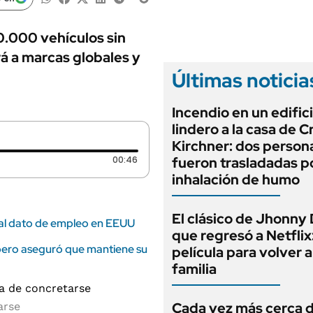
ANUARIO 2025
LIFESTYLE
EDICIÓN IMPRESA
AUTOS
10.000 vehículos sin
á a marcas globales y
Últimas noticia
Incendio en un edific
lindero a la casa de C
Kirchner: dos person
Duración: 46 segundos
00:46
fueron trasladadas p
inhalación de humo
El clásico de Jhonny
mal dato de empleo en EEUU
que regresó a Netflix
pero aseguró que mantiene su
película para volver a
familia
Cada vez más cerca d
arse