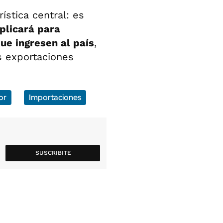
ística central: es
plicará para
ue ingresen al país
,
s exportaciones
or
Importaciones
SUSCRIBITE