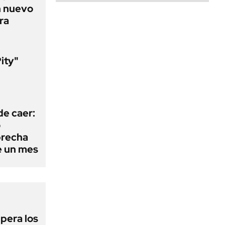
n nuevo
ra
Pity"
l
de caer:
o
 brecha
e un mes
upera los