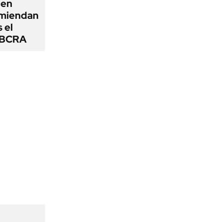
 en
omiendan
s el
l BCRA