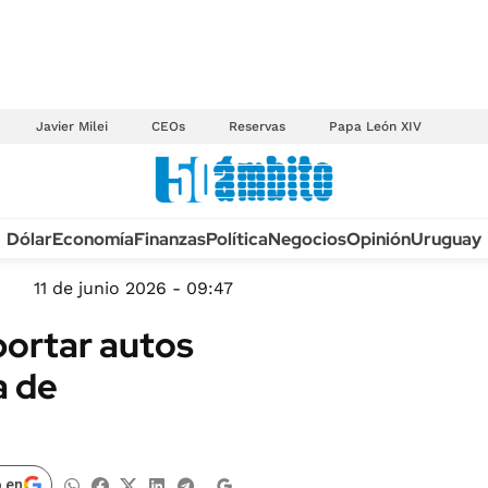
Javier Milei
CEOs
Reservas
Papa León XIV
Anuario autos 2026
Dólar
Economía
Finanzas
Política
Negocios
Opinión
Uruguay
TECNOLOGÍA
NOVEDADES FISCA
MÉXICO
11 de junio 2026 - 09:47
EDICTOS JUDICIAL
OPINIÓN
ortar autos
MULTAS
MUNDO
a de
LICITACIONES
INFORMACIÓN GENERAL
CUADROS TARIFAR
ESPECTÁCULOS
RECALL
DEPORTES
 en