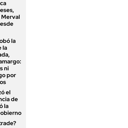
oca
eses,
P Merval
desde
obó la
 la
ada,
 amargo:
s ni
go por
dos
zó el
ncia de
ó la
Gobierno
 trade?