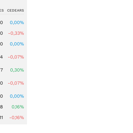
ES
CEDEARS
00
0,00%
00
-0,33%
00
0,00%
74
-0,07%
77
0,30%
50
-0,07%
00
0,00%
88
0,16%
11
-0,16%