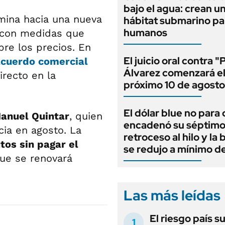
bajo el agua: crean u
ina hacia una nueva
hábitat submarino pa
humanos
 con medidas que
bre los precios. En
El juicio oral contra "
cuerdo comercial
Álvarez comenzará e
recto en la
próximo 10 de agosto
El dólar blue no para 
anuel Quintar
, quien
encadenó su séptim
cia en agosto. La
retroceso al hilo y la
tos sin pagar el
se redujo a mínimo d
que se renovará
Las más leídas
El riesgo país s