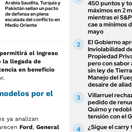
450 puntos y t
Arabia Saudita, Turquía y
Pakistán sellan un pacto
máximos en 2 m
de defensa en plena
mientras el S&
escalada del conflicto en
cae a mínimos 
Medio Oriente
mayo
El Gobierno apr
Inviolabilidad de
ermitirá el ingreso
Propiedad Priv
o la llegada de
pero con sabor
ncia en beneficio
sin ley de Tierra
Manejo del Fue
r.
desaire de alia
modelos por el
Villarruel recha
pedido de renu
Quirno y redobl
tensión con el 
es ya analizan
¿Sigue el carry
parecen
Ford
,
General