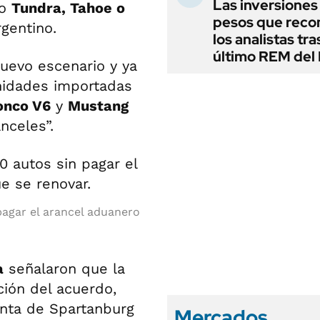
Las inversiones
mo
Tundra, Tahoe o
pesos que rec
gentino.
los analistas tra
último REM de
uevo escenario y ya
nidades importadas
onco V6
y
Mustang
nceles”.
 pagar el arancel aduanero
a
señalaron que la
ión del acuerdo,
anta de Spartanburg
Mercados