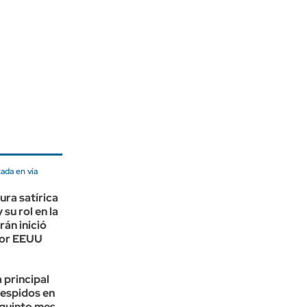
tada en vía
ura satírica
su rol en la
rán inició
por EEUU
a principal
despidos en
quinto mes