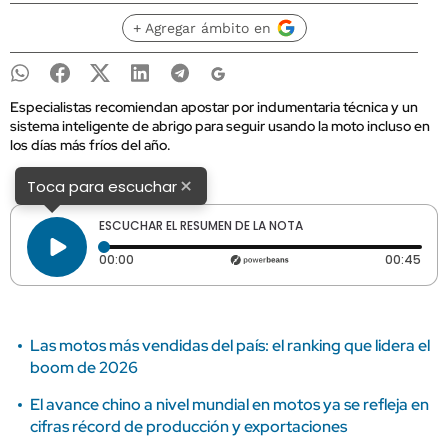
+ Agregar ámbito en
Especialistas recomiendan apostar por indumentaria técnica y un
sistema inteligente de abrigo para seguir usando la moto incluso en
los días más fríos del año.
×
Toca para escuchar
ESCUCHAR EL RESUMEN DE LA NOTA
Tiempo transcurrido: 0 segundos
Dura
00:00
00:45
Las motos más vendidas del país: el ranking que lidera el
boom de 2026
El avance chino a nivel mundial en motos ya se refleja en
cifras récord de producción y exportaciones