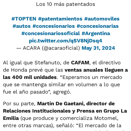
Los 10 más patentados
#TOPTEN
#patentamientos
#automoviles
#autos
#concesionarios
#concesionarias
#concesionariosoficial
#Argentina
pic.twitter.com/qSV8NjDsq4
— ACARA (@acaraoficial)
May 31, 2024
Al igual que Stefanuto, de
CAFAM
, el directivo
de Honda prevé que las
ventas anuales lleguen a
las 400 mil unidades
. “Esperamos un mercado
que se mantenga similar en volumen a lo que
fue el año pasado”, agregó.
Por su parte,
Martín De Gaetani, director de
Relaciones Institucionales y Prensa en Grupo La
Emilia
(que produce y comercializa Motomel,
entre otras marcas), señaló: “El mercado de la