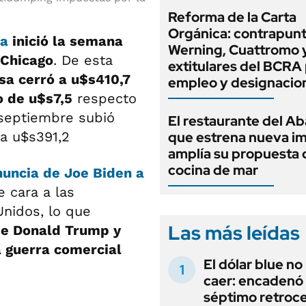
Reforma de la Carta
Orgánica: contrapunt
ja
inició la semana
Werning, Cuattromo 
 Chicago
. De esta
extitulares del BCRA 
sa cerró a u$s410,7
empleo y designacio
 de u$s7,5
respecto
o septiembre subió
El restaurante del A
 a u$s391,2
que estrena nueva i
amplía su propuesta 
cocina de mar
nuncia de Joe Biden a
 cara a las
nidos, lo que
Las más leídas
 de Donald Trump y
a guerra comercial
El dólar blue no
caer: encadenó
séptimo retroce