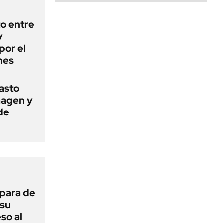
o entre
y
por el
nes
basto
magen y
de
 para de
 su
so al