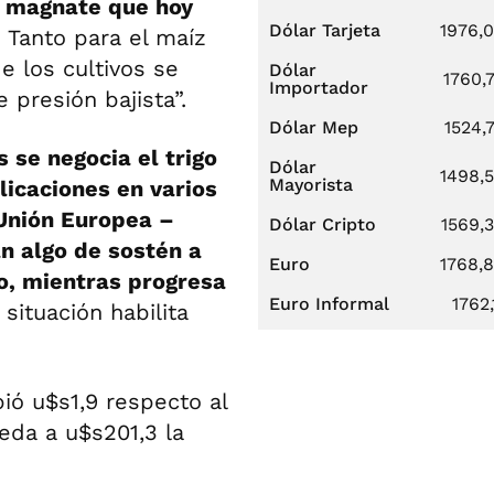
l magnate que hoy
Dólar Tarjeta
1976,
.
Tanto para el maíz
e los cultivos se
Dólar
1760,
Importador
presión bajista”.
Dólar Mep
1524,
 se negocia el trigo
Dólar
1498,
Mayorista
icaciones en varios
 Unión Europea –
Dólar Cripto
1569,
an algo de sostén a
Euro
1768,
no, mientras progresa
Euro Informal
1762,
 situación habilita
bió u$s1,9 respecto al
ueda a u$s201,3 la