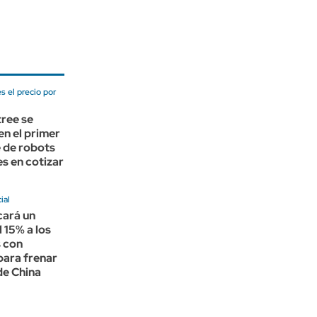
s el precio por
tree se
en el primer
 de robots
s en cotizar
ial
cará un
l 15% a los
 con
 para frenar
de China