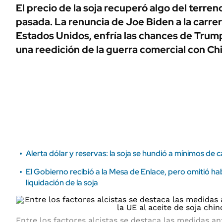
ÁMBITO DEBATE
El precio de la soja recuperó algo del terre
Municipios
pasada. La renuncia de Joe Biden a la carrer
MEDIAKIT AMBITO DEBATE
URUGUAY
Estados Unidos, enfría las chances de Trump
una reedición de la guerra comercial con Ch
Alerta dólar y reservas: la soja se hundió a mínimos de 
El Gobierno recibió a la Mesa de Enlace, pero omitió hab
liquidación de la soja
Entre los factores alcistas se destaca las medidas a