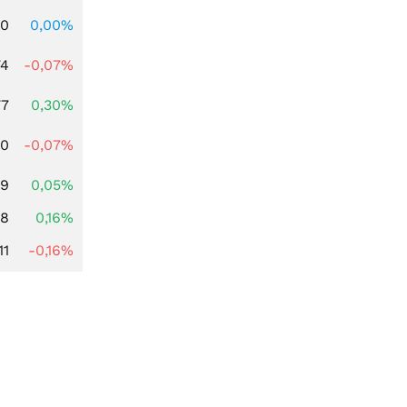
00
0,00%
74
-0,07%
77
0,30%
50
-0,07%
39
0,05%
88
0,16%
11
-0,16%