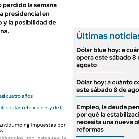
ANUARIO 2025
no perdido la semana
LIFESTYLE
EDICIÓN IMPRESA
a presidencial en
AUTOS
 y la posibilidad de
ina.
Últimas noticia
Dólar blue hoy: a cuá
opera este sábado 8 
agosto
Dólar hoy: a cuánto c
este sábado 8 de ago
casi cuatro años
Empleo, la deuda pen
lar de las retenciones y de la
por qué la estabilizac
necesita una nueva o
reformas
ntidumping impuestas por la