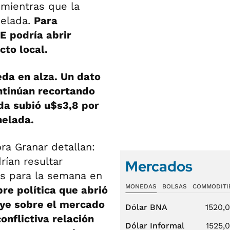
 mientras que la
nelada.
Para
E podría abrir
to local.
eda en alza. Un dato
ntinúan recortando
da subió u$s3,8 por
nelada.
ra Granar detallan:
rían resultar
Mercados
os para la semana en
MONEDAS
BOLSAS
COMMODITI
re política que abrió
uye sobre el mercado
Dólar BNA
1520,
onflictiva relación
Dólar Informal
1525,