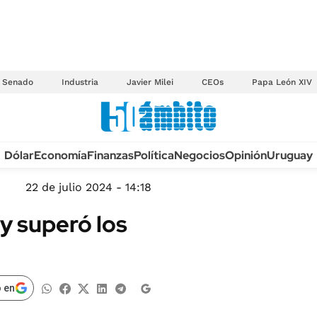
Senado
Industria
Javier Milei
CEOs
Papa León XIV
Anuario autos 2026
Dólar
Economía
Finanzas
Política
Negocios
Opinión
Uruguay
TECNOLOGÍA
NOVEDADES FISCA
MÉXICO
22 de julio 2024 - 14:18
EDICTOS JUDICIAL
OPINIÓN
y superó los
MULTAS
MUNDO
LICITACIONES
INFORMACIÓN GENERAL
CUADROS TARIFAR
ESPECTÁCULOS
 en
RECALL
DEPORTES