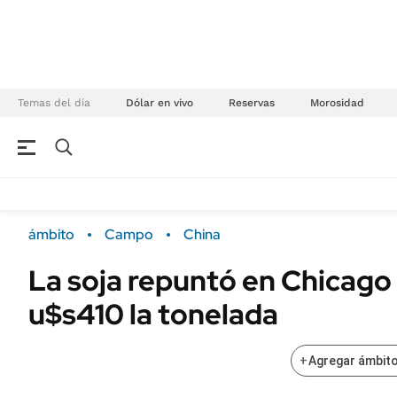
Temas del día
Dólar en vivo
Reservas
Morosidad
NEGOCIOS
ÚLTIMAS NOTICIAS
Especiales Ámbito
ECONOMÍA
ámbito
Campo
China
Real Estate
Banco de Datos
La soja repuntó en Chicago 
Sustentabilidad
Campo
u$s410 la tonelada
Seguros
FINANZAS
ENERGY REPORT
Dólar
+
Agregar ámbito
POLÍTICA
Mercados
Nacional