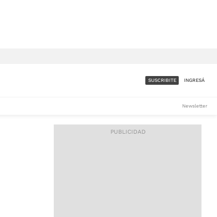
SUSCRIBITE
INGRESÁ
SUMATE A LA COMUNIDAD
Newsletter
DE ÁMBITO
LES
ACCESO FULL - $1.800/MES
ES
CORPORATIVO - CONSULTAR
Si tenés dudas comunicate
con nosotros a
IOS
suscripciones@ambito.com.ar
Llamanos al (54) 11 4556-
9147/48 o
al (54) 11 4449-3256 de lunes a