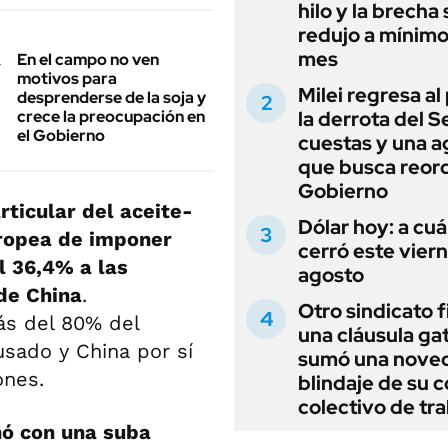
hilo y la brecha 
redujo a mínimo
mes
En el campo no ven
motivos para
Milei regresa al
desprenderse de la soja y
crece la preocupación en
la derrota del 
el Gobierno
cuestas y una 
que busca reord
Gobierno
rticular del aceite-
Dólar hoy: a cu
uropea de imponer
cerró este vier
l 36,4% a las
agosto
de China
.
Otro sindicato 
ás del 80% del
una cláusula gat
usado y China por sí
sumó una noved
ones.
blindaje de su 
colectivo de tr
nó con una suba