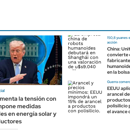
150,8 yuanes e
acción
China: Uni
convierte 
fabricante
humanoide
en la bolsa
Guerra comerc
EEUU apli
ial
arancel de
menta la tensión con
productos
impone medidas
polisilicio
el avance 
es en energía solar y
uctores