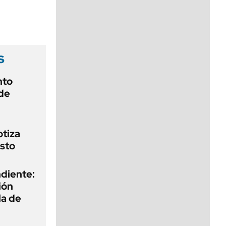
viernes de 10 a 18
s
nto
de
otiza
sto
diente:
ión
la de