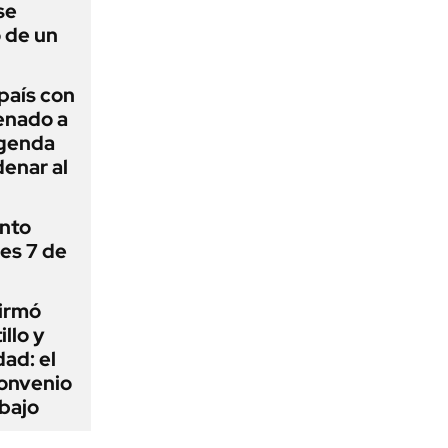
se
 de un
 país con
Senado a
agenda
enar al
ánto
nes 7 de
firmó
illo y
ad: el
convenio
abajo