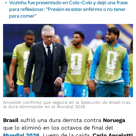
Vozinha fue presentado en Colo-Colo y dejó una frase
para reflexionar: "Presión es estar enfermo o no tener
para comer"
Ancelotti confirmó que seguirá en la Selección de Brasil tras
la dura eliminación en el Mundial 2026
Brasil
sufrió una dura derrota contra
Noruega
que lo eliminó en los octavos de final del
Mundial 2026
. Luego de la caída,
Carlo Ancelotti