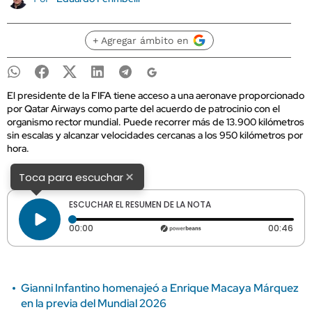
+ Agregar ámbito en
El presidente de la FIFA tiene acceso a una aeronave proporcionado
por Qatar Airways como parte del acuerdo de patrocinio con el
organismo rector mundial. Puede recorrer más de 13.900 kilómetros
sin escalas y alcanzar velocidades cercanas a los 950 kilómetros por
hora.
×
Toca para escuchar
ESCUCHAR EL RESUMEN DE LA NOTA
Tiempo transcurrido: 0 segundos
Dura
00:00
00:46
Gianni Infantino homenajeó a Enrique Macaya Márquez
en la previa del Mundial 2026