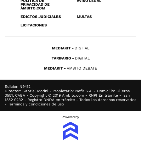
POLÍTICA DE
AVISO LEGAL
PRIVACIDAD DE
ÁMBITO.COM
EDICTOS JUDICIALES
MULTAS
LICITACIONES
MEDIAKIT
DIGITAL
TARIFARIO
DIGITAL
MEDIAKIT
AMBITO DEBATE
Edición N9412
Director: Gabriel Morini - Propietario: Nefir S.A. - Domicilio: Olleros
3551, CABA - Copyright © 2019 Ambito.com - RNPI En trámite - Issn
1852 9232 - Registro DNDA en trámite - Todos los derechos reservados
- Términos y condiciones de uso