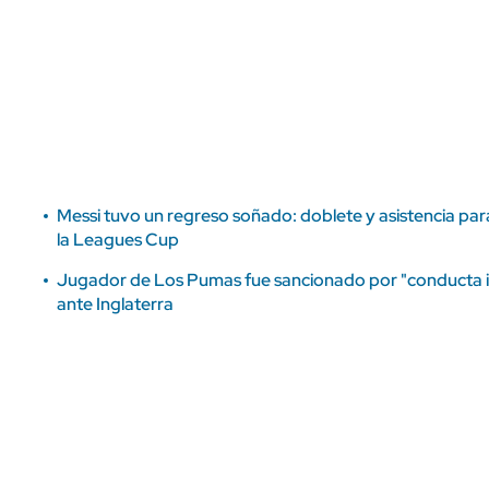
ÁMBITO DEBATE
Municipios
MEDIAKIT AMBITO DEBATE
URUGUAY
Messi tuvo un regreso soñado: doblete y asistencia par
la Leagues Cup
Jugador de Los Pumas fue sancionado por "conducta in
ante Inglaterra