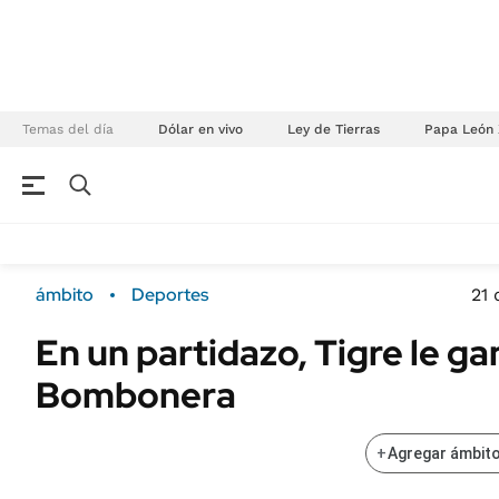
Temas del día
Dólar en vivo
Ley de Tierras
Papa León 
NEGOCIOS
ÚLTIMAS NOTICIAS
Especiales Ámbito
ECONOMÍA
ámbito
Deportes
21 
Real Estate
Banco de Datos
En un partidazo, Tigre le ga
Sustentabilidad
Campo
Bombonera
Seguros
FINANZAS
ENERGY REPORT
Dólar
+
Agregar ámbito
POLÍTICA
Mercados
Nacional