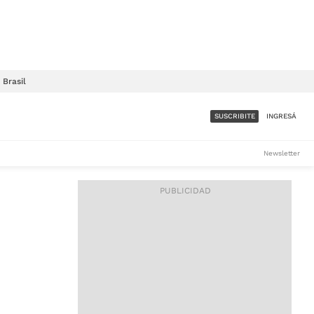
Brasil
SUSCRIBITE
INGRESÁ
SUMATE A LA COMUNIDAD
Newsletter
DE ÁMBITO
LES
ACCESO FULL - $1.800/MES
ES
CORPORATIVO - CONSULTAR
Si tenés dudas comunicate
con nosotros a
IOS
suscripciones@ambito.com.ar
Llamanos al (54) 11 4556-
9147/48 o
al (54) 11 4449-3256 de lunes a