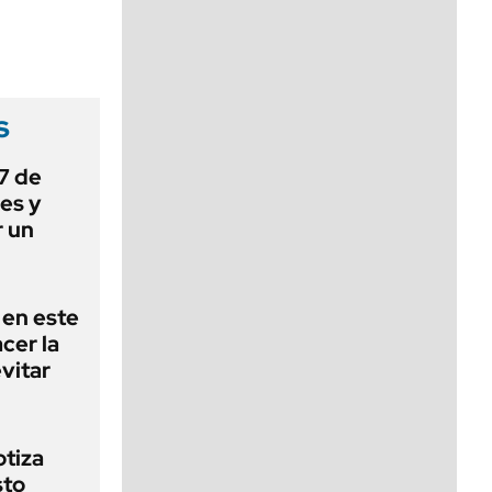
viernes de 10 a 18
s
 7 de
es y
r un
 en este
cer la
vitar
otiza
sto