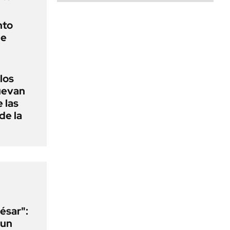
nto
de
 los
nuevan
 las
de la
ésar":
 un