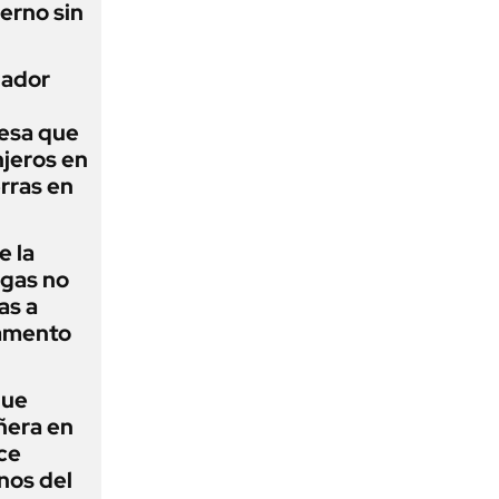
erno sin
nador
esa que
njeros en
erras en
e la
agas no
as a
camento
que
ñera en
ce
nos del