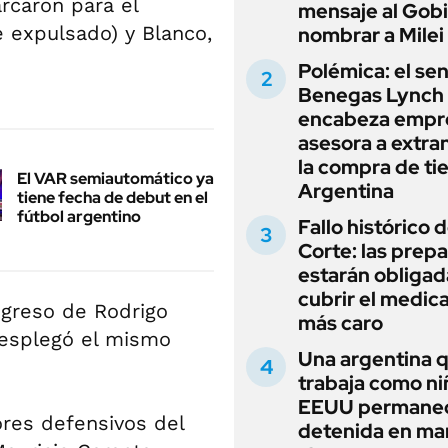
rcaron para el
mensaje al Gobi
e expulsado) y Blanco,
nombrar a Milei
Polémica: el se
Benegas Lynch
encabeza empr
asesora a extra
la compra de ti
El VAR semiautomático ya
Argentina
tiene fecha de debut en el
fútbol argentino
Fallo histórico d
Corte: las prep
estarán obligad
cubrir el medi
egreso de Rodrigo
más caro
desplegó el mismo
Una argentina 
trabaja como ni
EEUU permane
ores defensivos del
detenida en ma