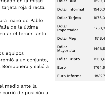
rribado en la mitad
Dólar BNA
1520,
tarjeta roja directa.
Dólar Informal
1540,
Dólar Tarjeta
1976,
clara mano de Pablo
Dólar
alla de la última
1758,
Importador
notar el tercer tanto
Dólar Mep
1518,
Dólar
1496,
Mayorista
os equipos
Dólar Cripto
1568,
premió a un conjunto,
a Bombonera y salió a
Euro
1764,
Euro Informal
1832,
el medio ante la
 corrió de posición a