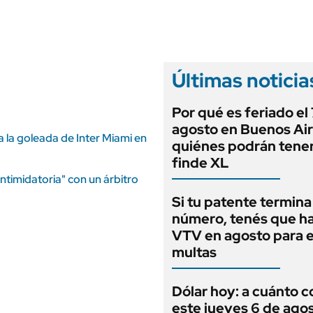
ANUARIO 2025
LIFESTYLE
EDICIÓN IMPRESA
AUTOS
Últimas noticia
Por qué es feriado el
agosto en Buenos Air
a la goleada de Inter Miami en
quiénes podrán tene
finde XL
timidatoria" con un árbitro
Si tu patente termina
número, tenés que ha
VTV en agosto para e
multas
Dólar hoy: a cuánto c
este jueves 6 de ago