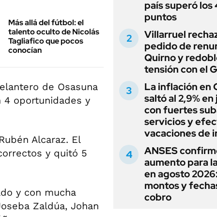
país superó los
puntos
Más allá del fútbol: el
talento oculto de Nicolás
Villarruel recha
Tagliafico que pocos
pedido de renu
conocían
Quirno y redobl
tensión con el 
La inflación en
 delantero de Osasuna
saltó al 2,9% en j
n 4 oportunidades y
con fuertes sub
servicios y efe
vacaciones de i
Rubén Alcaraz. El
ANSES confirm
orrectos y quitó 5
aumento para l
en agosto 2026
montos y fecha
nado y con mucha
cobro
Joseba Zaldúa, Johan