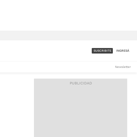
SUSCRIBITE
INGRESÁ
SUMATE A LA COMUNIDAD
Newsletter
DE ÁMBITO
LES
ACCESO FULL - $1.800/MES
ES
CORPORATIVO - CONSULTAR
Si tenés dudas comunicate
con nosotros a
IOS
suscripciones@ambito.com.ar
Llamanos al (54) 11 4556-
9147/48 o
al (54) 11 4449-3256 de lunes a