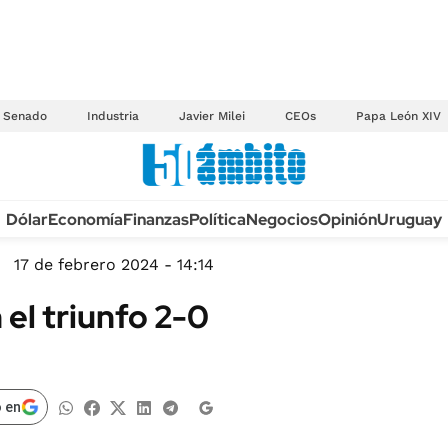
Senado
Industria
Javier Milei
CEOs
Papa León XIV
Anuario autos 2026
Dólar
Economía
Finanzas
Política
Negocios
Opinión
Uruguay
TECNOLOGÍA
NOVEDADES FISCA
MÉXICO
17 de febrero 2024 - 14:14
EDICTOS JUDICIAL
OPINIÓN
el triunfo 2-0
MULTAS
MUNDO
LICITACIONES
INFORMACIÓN GENERAL
CUADROS TARIFAR
ESPECTÁCULOS
 en
RECALL
DEPORTES