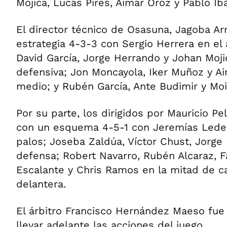
Mojica, Lucas Pires, Aimar Oroz y Pablo Ib
El director técnico de Osasuna, Jagoba Ar
estrategia 4-3-3 con Sergio Herrera en el
David García, Jorge Herrando y Johan Mojic
defensiva; Jon Moncayola, Iker Muñoz y Ai
medio; y Rubén García, Ante Budimir y Mo
Por su parte, los dirigidos por Mauricio Pe
con un esquema 4-5-1 con Jeremías Ledes
palos; Joseba Zaldúa, Víctor Chust, Jorge
defensa; Robert Navarro, Rubén Alcaraz, F
Escalante y Chris Ramos en la mitad de c
delantera.
El árbitro Francisco Hernández Maeso fue
llevar adelante las acciones del juego.