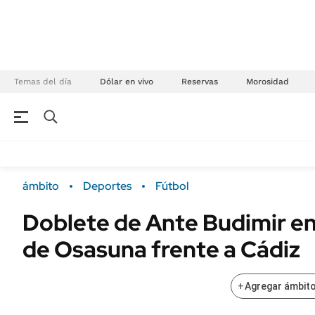
Temas del día
Dólar en vivo
Reservas
Morosidad
NEGOCIOS
ÚLTIMAS NOTICIAS
Especiales Ámbito
ECONOMÍA
ámbito
Deportes
Fútbol
Real Estate
Banco de Datos
Doblete de Ante Budimir en 
Sustentabilidad
Campo
de Osasuna frente a Cádiz
Seguros
FINANZAS
ENERGY REPORT
Dólar
+
Agregar ámbito
POLÍTICA
Mercados
Nacional