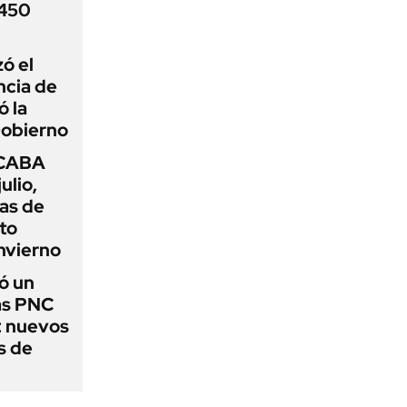
 450
zó el
ncia de
ó la
Gobierno
 CABA
ulio,
as de
cto
nvierno
ó un
as PNC
: nuevos
s de