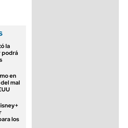
viernes de 10 a 18
s
ó la
y podrá
s
imo en
 del mal
EEUU
Disney+
r
para los