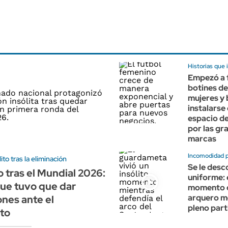
Historias que 
Empezó a 
botines de
mujeres y
instalarse
espacio d
por las gr
marcas
Incomodidad pa
to tras la eliminación
Se le desc
 tras el Mundial 2026:
uniforme: e
que tuvo que dar
momento 
arquero m
ones ante el
pleno part
to