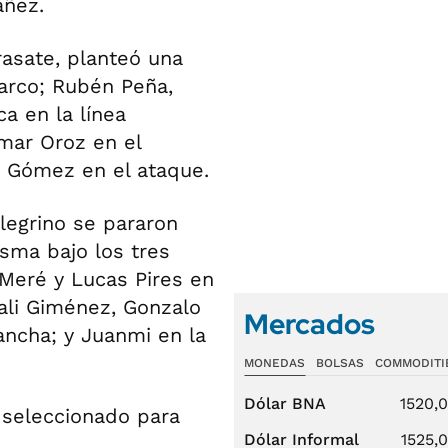
áñez.
rasate, planteó una
 arco; Rubén Peña,
a en la línea
mar Oroz en el
i Gómez en el ataque.
llegrino se pararon
ma bajo los tres
 Meré y Lucas Pires en
ali Giménez, Gonzalo
Mercados
ancha; y Juanmi en la
MONEDAS
BOLSAS
COMMODITI
Dólar BNA
1520,
 seleccionado para
Dólar Informal
1525,