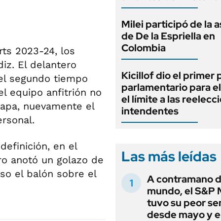
Milei participó de la 
de De la Espriella en
Colombia
ts 2023-24, los
iz. El delantero
Kicillof dio el primer
del segundo tiempo
parlamentario para e
l equipo anfitrión no
el límite a las reelec
etapa, nuevamente el
intendentes
ersonal.
definición, en el
Las más leídas
ro anotó un golazo de
so el balón sobre el
A contramano d
mundo, el S&P 
tuvo su peor s
desde mayo y el