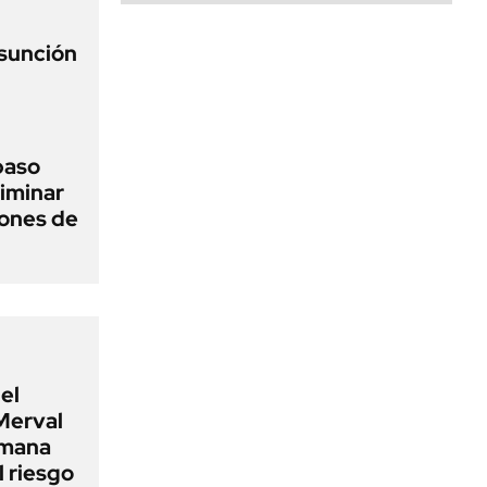
asunción
 paso
liminar
ciones de
el
Merval
emana
 riesgo