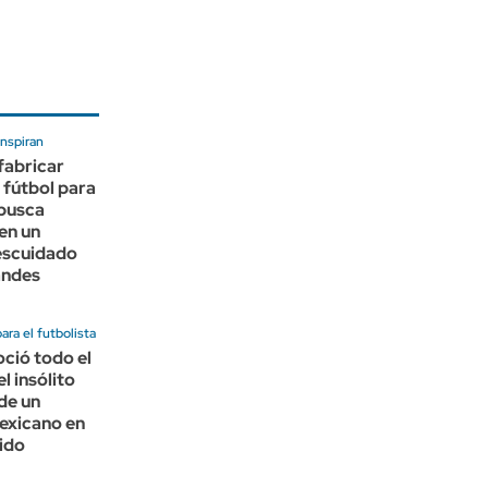
inspiran
fabricar
 fútbol para
 busca
 en un
escuidado
andes
ra el futbolista
oció todo el
l insólito
de un
exicano en
ido