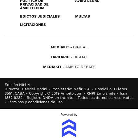
POLÍTICA DE
AVISO LEGAL
PRIVACIDAD DE
ÁMBITO.COM
EDICTOS JUDICIALES
MULTAS
LICITACIONES
MEDIAKIT
DIGITAL
TARIFARIO
DIGITAL
MEDIAKIT
AMBITO DEBATE
Edición N9414
Director: Gabriel Morini - Propietario: Nefir S.A. - Domicilio: Olleros
3551, CABA - Copyright © 2019 Ambito.com - RNPI En trámite - Issn
1852 9232 - Registro DNDA en trámite - Todos los derechos reservados
- Términos y condiciones de uso