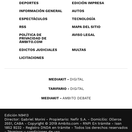
DEPORTES
EDICIÓN IMPRESA
INFORMACIÓN GENERAL
AUTOS
ESPECTÁCULOS
TECNOLOGÍA
RSS
MAPA DEL SITIO
POLÍTICA DE
AVISO LEGAL
PRIVACIDAD DE
ÁMBITO.COM
EDICTOS JUDICIALES
MULTAS
LICITACIONES
MEDIAKIT
DIGITAL
TARIFARIO
DIGITAL
MEDIAKIT
AMBITO DEBATE
Edición N9413
Director: Gabriel Morini - Propietario: Nefir S.A. - Domicilio: Olleros
3551, CABA - Copyright © 2019 Ambito.com - RNPI En trámite - Issn
1852 9232 - Registro DNDA en trámite - Todos los derechos reservados
- Términos y condiciones de uso