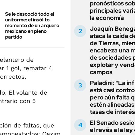
pronósticos sob
principales vari
Se le descoció todo el
la economía
uniforme: el insólito
momento de un arquero
Joaquín Beneg
mexicano en pleno
ataca la caída de
partido
de Tierras, mie
encabeza una 
de sociedades 
delantero de
explotar y vend
r 1 gol, rematar 4
campos
orrectos.
Paladini: "La in
está casi contro
o. El volante de
pero aún falta 
ntrario con 5
estén alineadas 
tasas de interés
El Senado sesio
ión de faltas, que
el revés a la ley
e amonestados: Qazim