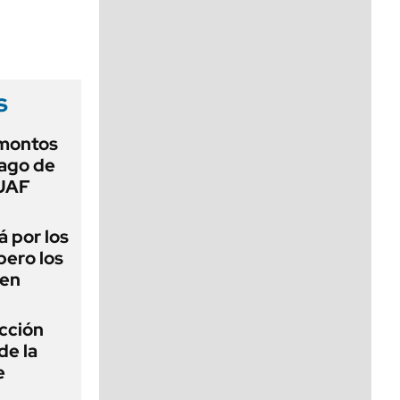
viernes de 10 a 18
s
 montos
pago de
SUAF
 por los
pero los
cen
ección
de la
e