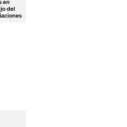
s en
jo del
iaciones