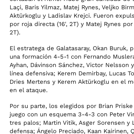
Laçi, Baris Yilmaz, Matej Rynes, Veljko Bi
Aktürkoglu y Ladislav Krejci. Fueron expu
por roja directa (16', 2T) y Matej Rynes por
2T).
El estratega de Galatasaray, Okan Buruk, pa
una formación 4-5-1 con Fernando Muslera
Ayhan, Dávinson Sánchez, Victor Nelsson y
línea defensiva; Kerem Demirbay, Lucas Tor
Dries Mertens y Kerem Aktürkoglu en el me
en el ataque.
Por su parte, los elegidos por Brian Prisk
juego con un esquema 3-4-3 con Peter Vi
tres palos; Martin Vitik, Asger Sorensen y 
defensa; Ángelo Preciado, Kaan Kairinen, 