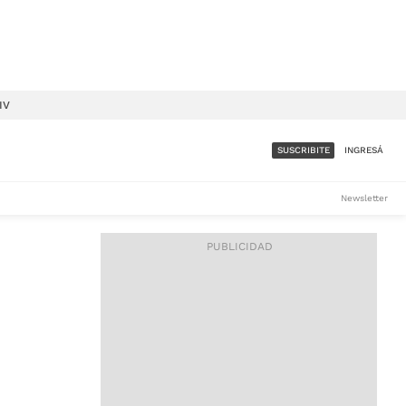
IV
SUSCRIBITE
INGRESÁ
SUMATE A LA COMUNIDAD
Newsletter
DE ÁMBITO
LES
ACCESO FULL - $1.800/MES
ES
CORPORATIVO - CONSULTAR
Si tenés dudas comunicate
con nosotros a
IOS
suscripciones@ambito.com.ar
Llamanos al (54) 11 4556-
9147/48 o
al (54) 11 4449-3256 de lunes a