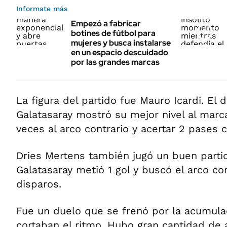
Informate más
Empezó a fabricar
botines de fútbol para
mujeres y busca instalarse
en un espacio descuidado
por las grandes marcas
La figura del partido fue Mauro Icardi. El 
Galatasaray mostró su mejor nivel al marca
veces al arco contrario y acertar 2 pases c
Dries Mertens también jugó un buen partid
Galatasaray metió 1 gol y buscó el arco co
disparos.
Fue un duelo que se frenó por la acumulac
cortaban el ritmo. Hubo gran cantidad d