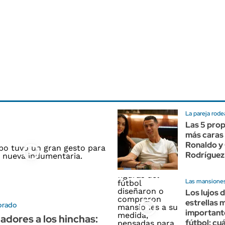
La pareja rode
Las 5 pro
más caras 
Ronaldo y
Rodríguez
Las mansiones
Los lujos d
estrellas 
brado
important
gadores a los hinchas:
fútbol: cuá