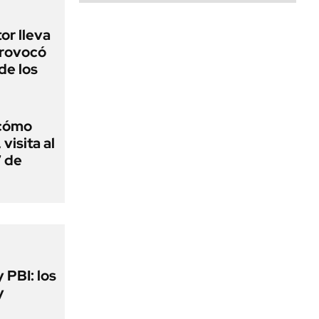
or lleva
provocó
de los
 cómo
visita al
7 de
y PBI: los
y