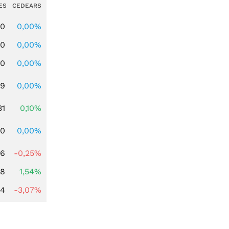
ES
CEDEARS
00
0,00%
00
0,00%
00
0,00%
39
0,00%
31
0,10%
50
0,00%
76
-0,25%
68
1,54%
44
-3,07%