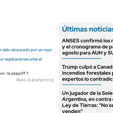
ANUARIO 2025
LIFESTYLE
EDICIÓN IMPRESA
AUTOS
Últimas noticia
ANSES confirmó los
y el cronograma de 
ber sido alcanzado por un rayo
agosto para AUH y 
ar explicaciones ante el
Trump culpó a Canadá
incendios forestales 
expertos lo contradi
BsAs (DataFactory)
Un jugador de la Sel
Argentina, en contra 
Ley de Tierras: "No s
venden"