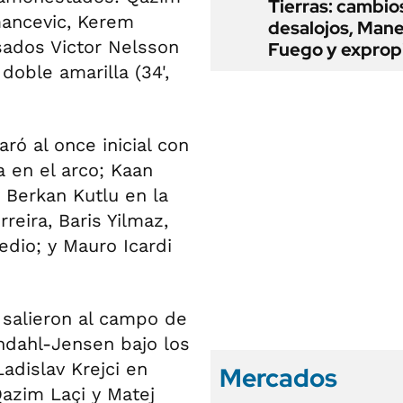
Tierras: cambio
rmancevic, Kerem
desalojos, Mane
lsados Victor Nelsson
Fuego y exprop
 doble amarilla (34',
ró al once inicial con
 en el arco; Kaan
 Berkan Kutlu en la
reira, Baris Yilmaz,
dio; y Mauro Icardi
e salieron al campo de
ndahl-Jensen bajo los
Ladislav Krejci en
Mercados
Qazim Laçi y Matej