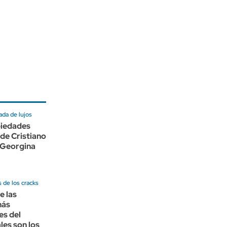
ada de lujos
piedades
de Cristiano
 Georgina
 de los cracks
e las
más
es del
les son los