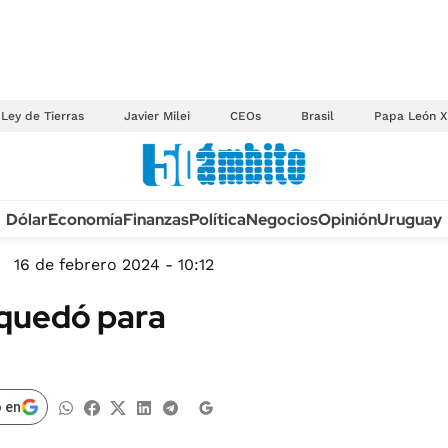
Ley de Tierras
Javier Milei
CEOs
Brasil
Papa León X
Anuario autos 2026
Dólar
Economía
Finanzas
Política
Negocios
Opinión
Uruguay
TECNOLOGÍA
NOVEDADES FISCA
MÉXICO
16 de febrero 2024 - 10:12
EDICTOS JUDICIAL
OPINIÓN
a quedó para
MULTAS
MUNDO
LICITACIONES
INFORMACIÓN GENERAL
CUADROS TARIFAR
ESPECTÁCULOS
 en
RECALL
DEPORTES