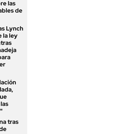
re las
ables de
as Lynch
 la ley
ntras
madeja
para
er
flación
lada,
que
las
"
na tras
 de