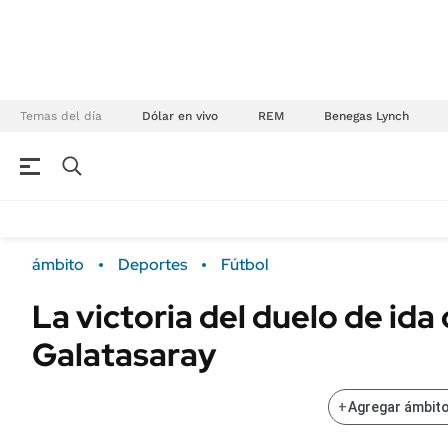
Temas del día
Dólar en vivo
REM
Benegas Lynch
NEGOCIOS
ÚLTIMAS NOTICIAS
Especiales Ámbito
ECONOMÍA
ámbito
Deportes
Fútbol
Real Estate
Banco de Datos
La victoria del duelo de id
Sustentabilidad
Campo
Galatasaray
Seguros
FINANZAS
ENERGY REPORT
Dólar
+
Agregar ámbito
POLÍTICA
Mercados
Nacional