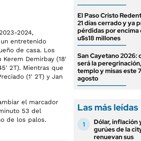
El Paso Cristo Redent
21 días cerrado y ya 
pérdidas por encima 
 2023-2024,
u$s18 millones
 un entretenido
dueño de casa. Los
San Cayetano 2026:
on Kerem Demirbay (18'
será la peregrinación, 
(45' 2T). Mientras que
templo y misas este 
Preciado (1' 2T) y Jan
agosto
ambiar el marcador
Las más leídas
minuto 53 del
o de los palos.
Dólar, inflación 
gurúes de la cit
renuevan sus