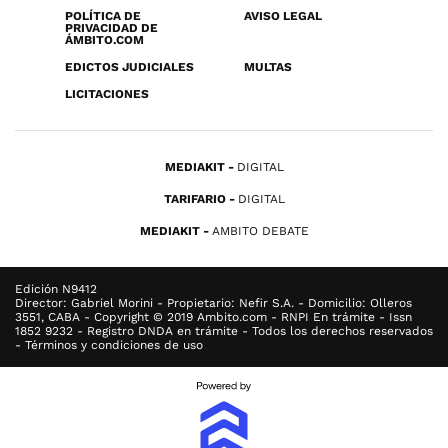
POLÍTICA DE
AVISO LEGAL
PRIVACIDAD DE
ÁMBITO.COM
EDICTOS JUDICIALES
MULTAS
LICITACIONES
MEDIAKIT
DIGITAL
TARIFARIO
DIGITAL
MEDIAKIT
AMBITO DEBATE
Edición N9412
Director: Gabriel Morini - Propietario: Nefir S.A. - Domicilio: Olleros
3551, CABA - Copyright © 2019 Ambito.com - RNPI En trámite - Issn
1852 9232 - Registro DNDA en trámite - Todos los derechos reservados
- Términos y condiciones de uso