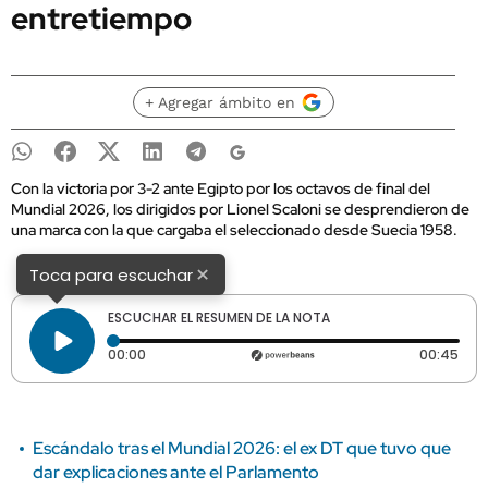
entretiempo
+ Agregar ámbito en
Con la victoria por 3-2 ante Egipto por los octavos de final del
Mundial 2026, los dirigidos por Lionel Scaloni se desprendieron de
una marca con la que cargaba el seleccionado desde Suecia 1958.
×
Toca para escuchar
ESCUCHAR EL RESUMEN DE LA NOTA
Tiempo transcurrido: 0 segundos
Dura
00:00
00:45
Escándalo tras el Mundial 2026: el ex DT que tuvo que
dar explicaciones ante el Parlamento