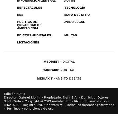
INFORMACIÓN GENERAL
AUTOS
ESPECTÁCULOS
TECNOLOGÍA
RSS
MAPA DEL SITIO
POLÍTICA DE
AVISO LEGAL
PRIVACIDAD DE
ÁMBITO.COM
EDICTOS JUDICIALES
MULTAS
LICITACIONES
MEDIAKIT
DIGITAL
TARIFARIO
DIGITAL
MEDIAKIT
AMBITO DEBATE
Edición N9411
Director: Gabriel Morini - Propietario: Nefir S.A. - Domicilio: Olleros
3551, CABA - Copyright © 2019 Ambito.com - RNPI En trámite - Issn
1852 9232 - Registro DNDA en trámite - Todos los derechos reservados
- Términos y condiciones de uso