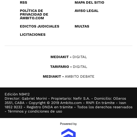
RSS
MAPA DEL SITIO
POLÍTICA DE
AVISO LEGAL
PRIVACIDAD DE
ÁMBITO.COM
EDICTOS JUDICIALES
MULTAS
LICITACIONES
MEDIAKIT
DIGITAL
TARIFARIO
DIGITAL
MEDIAKIT
AMBITO DEBATE
Edición N9412
Director: Gabriel Morini - Propietario: Nefir S.A. - Domicilio: Olleros
3551, CABA - Copyright © 2019 Ambito.com - RNPI En trámite - Issn
1852 9232 - Registro DNDA en trámite - Todos los derechos reservados
- Términos y condiciones de uso