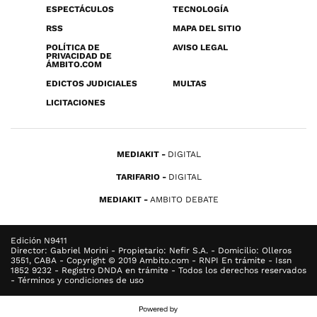
ESPECTÁCULOS
TECNOLOGÍA
RSS
MAPA DEL SITIO
POLÍTICA DE
AVISO LEGAL
PRIVACIDAD DE
ÁMBITO.COM
EDICTOS JUDICIALES
MULTAS
LICITACIONES
MEDIAKIT
DIGITAL
TARIFARIO
DIGITAL
MEDIAKIT
AMBITO DEBATE
Edición N9411
Director: Gabriel Morini - Propietario: Nefir S.A. - Domicilio: Olleros
3551, CABA - Copyright © 2019 Ambito.com - RNPI En trámite - Issn
1852 9232 - Registro DNDA en trámite - Todos los derechos reservados
- Términos y condiciones de uso