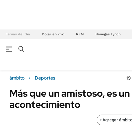
Temas del día
Dólar en vivo
REM
Benegas Lynch
NEGOCIOS
ÚLTIMAS NOTICIAS
Especiales Ámbito
ECONOMÍA
ámbito
Deportes
19
Real Estate
Banco de Datos
Más que un amistoso, es un
Sustentabilidad
Campo
acontecimiento
Seguros
FINANZAS
ENERGY REPORT
Dólar
+
Agregar ámbito
POLÍTICA
Mercados
Nacional