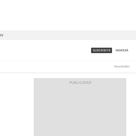
IV
SUSCRIBITE
INGRESÁ
SUMATE A LA COMUNIDAD
Newsletter
DE ÁMBITO
LES
ACCESO FULL - $1.800/MES
ES
CORPORATIVO - CONSULTAR
Si tenés dudas comunicate
con nosotros a
IOS
suscripciones@ambito.com.ar
Llamanos al (54) 11 4556-
9147/48 o
al (54) 11 4449-3256 de lunes a