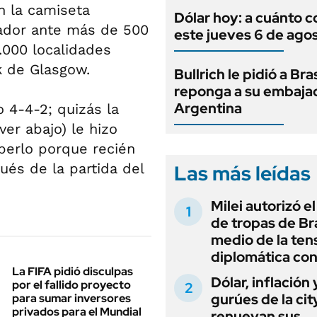
n la camiseta
Dólar hoy: a cuánto c
nador ante más de 500
este jueves 6 de ago
.000 localidades
k de Glasgow.
Bullrich le pidió a Bra
reponga a su embaja
Argentina
 4-4-2; quizás la
er abajo) le hizo
berlo porque recién
ués de la partida del
Las más leídas
Milei autorizó e
de tropas de Bra
medio de la ten
diplomática con
La FIFA pidió disculpas
Dólar, inflación 
por el fallido proyecto
gurúes de la cit
para sumar inversores
privados para el Mundial
renuevan sus