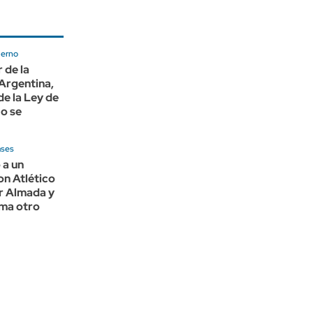
ierno
 de la
Argentina,
de la Ley de
No se
ases
 a un
n Atlético
r Almada y
ma otro