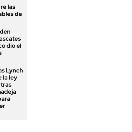
re las
ables de
iden
rescates
o dio el
e
as Lynch
 la ley
ntras
madeja
para
er