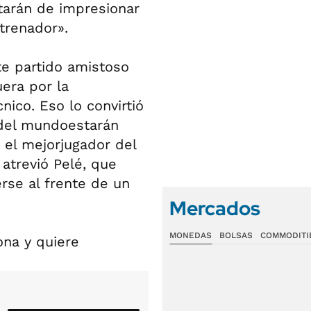
atarán de impresionar
trenador».
te partido amistoso
uera por la
ico. Eso lo convirtió
 del mundoestarán
 el mejorjugador del
atrevió Pelé, que
erse al frente de un
Mercados
MONEDAS
BOLSAS
COMMODITI
na y quiere