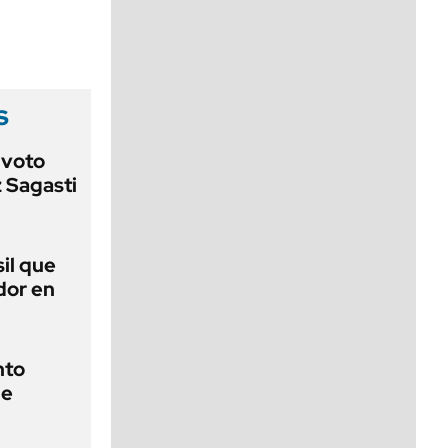
viernes de 10 a 18
s
 voto
 Sagasti
sil que
dor en
nto
de