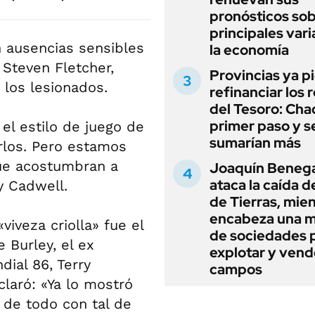
pronósticos sob
principales vari
on ausencias sensibles
la economía
 Steven Fletcher,
Provincias ya p
los lesionados.
refinanciar los 
del Tesoro: Chac
primer paso y s
l estilo de juego de
sumarían más
rlos. Pero estamos
que acostumbran a
Joaquín Beneg
ataca la caída de
ry Cadwell.
de Tierras, mie
encabeza una 
viveza criolla» fue el
de sociedades 
 Burley, el ex
explotar y vend
dial 86, Terry
campos
laró: «Ya lo mostró
 de todo con tal de