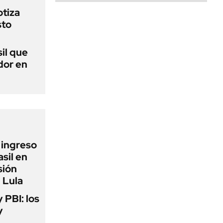
otiza
sto
sil que
dor en
l ingreso
sil en
sión
 Lula
y PBI: los
y