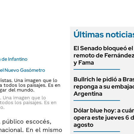
ANUARIO 2025
LIFESTYLE
EDICIÓN IMPRESA
AUTOS
Últimas noticia
El Senado bloqueó el
remoto de Fernández
 de Infantino
y Fama
en el Nuevo Gasómetro
Bullrich le pidió a Bra
reponga a su embaja
Argentina
. Una imagen que lo
odos los paisajes. Es en
o.
Dólar blue hoy: a cuá
opera este jueves 6 
 público escocés,
agosto
nacional. En el mismo