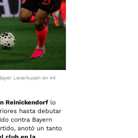
 Bayer Leverkusen en 44
in Reinickendorf
lo
eriores hasta debutar
ido contra Bayern
tido, anotó un tanto
l club en la