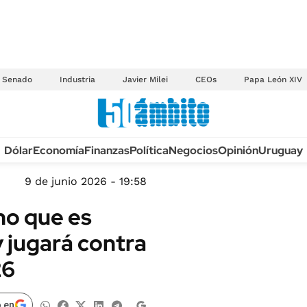
Senado
Industria
Javier Milei
CEOs
Papa León XIV
Anuario autos 2026
Dólar
Economía
Finanzas
Política
Negocios
Opinión
Uruguay
TECNOLOGÍA
NOVEDADES FISCA
MÉXICO
9 de junio 2026 - 19:58
EDICTOS JUDICIAL
OPINIÓN
no que es
MULTAS
MUNDO
jugará contra
LICITACIONES
INFORMACIÓN GENERAL
26
CUADROS TARIFAR
ESPECTÁCULOS
RECALL
DEPORTES
 en