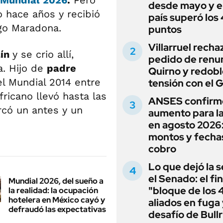
desde mayo y el
 hace años y recibió
país superó los
go Maradona.
puntos
Villarruel recha
lín
y se crio allí,
pedido de renu
a. Hijo de
padre
Quirno y redobl
del Mundial 2014 entre
tensión con el 
fricano llevó hasta las
ANSES confirm
rcó un antes y un
aumento para l
en agosto 2026
montos y fecha
cobro
Lo que dejó la s
el Senado: el fin
Mundial 2026, del sueño a
"bloque de los 
la realidad: la ocupación
hotelera en México cayó y
aliados en fuga 
defraudó las expectativas
desafío de Bullr