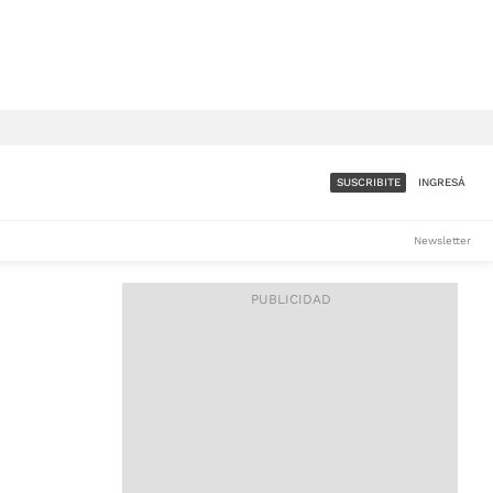
SUSCRIBITE
INGRESÁ
SUMATE A LA COMUNIDAD
Newsletter
DE ÁMBITO
LES
ACCESO FULL - $1.800/MES
ES
CORPORATIVO - CONSULTAR
Si tenés dudas comunicate
con nosotros a
IOS
suscripciones@ambito.com.ar
Llamanos al (54) 11 4556-
9147/48 o
al (54) 11 4449-3256 de lunes a