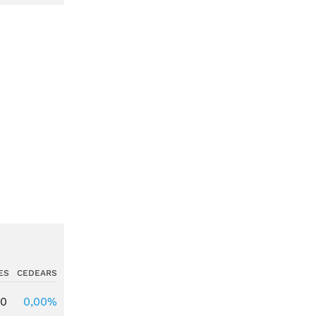
ES
CEDEARS
00
0,00%