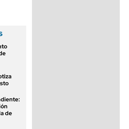
viernes de 10 a 18
s
nto
de
otiza
sto
diente:
ión
la de