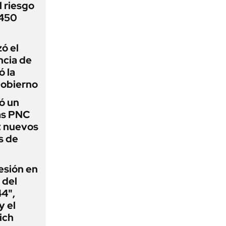
 riesgo
 450
zó el
ncia de
ó la
Gobierno
ó un
as PNC
: nuevos
s de
esión en
 del
44",
y el
ich