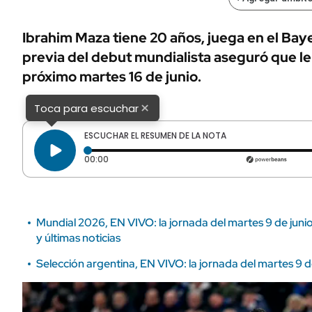
ÁMBITO DEBATE
Municipios
MEDIAKIT AMBITO DEBATE
Ibrahim Maza tiene 20 años, juega en el Bay
URUGUAY
previa del debut mundialista aseguró que le 
próximo martes 16 de junio.
×
Toca para escuchar
ESCUCHAR EL RESUMEN DE LA NOTA
Tiempo transcurrido: 0 segundos
00:00
Mundial 2026, EN VIVO: la jornada del martes 9 de jun
y últimas noticias
Selección argentina, EN VIVO: la jornada del martes 9 d