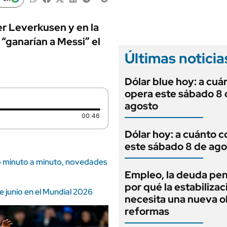
ANUARIO 2025
LIFESTYLE
EDICIÓN IMPRESA
AUTOS
er Leverkusen y en la
“ganarían a Messi” el
Últimas noticia
Dólar blue hoy: a cuá
opera este sábado 8 
agosto
Duración: 46 segundos
00:46
Dólar hoy: a cuánto c
este sábado 8 de ago
io minuto a minuto, novedades
Empleo, la deuda pen
por qué la estabilizac
e junio en el Mundial 2026
necesita una nueva o
reformas