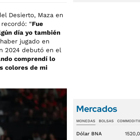
del Desierto, Maza en
 recordó: “
Fue
algún día yo también
 haber jugado en
en 2024 debutó en el
ando comprendí lo
os colores de mi
Mercados
MONEDAS
BOLSAS
COMMODITI
Dólar BNA
1520,