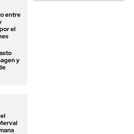
o entre
y
por el
nes
basto
magen y
de
el
Merval
emana