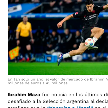
En tan solo un año, el valor de mercado de Ibrahim 
millones de euros a 45 millones.
Ibrahim Maza
fue noticia en los últimos d
desafiado a la Selección argentina al decl
argelinos que le
“ganarían a Messi”
en el