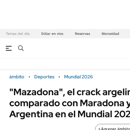
Temas del día
Dólar en vivo
Reservas
Morosidad
NEGOCIOS
ÚLTIMAS NOTICIAS
Especiales Ámbito
ECONOMÍA
ámbito
Deportes
Mundial 2026
Real Estate
Banco de Datos
"Mazadona", el crack argeli
Sustentabilidad
Campo
comparado con Maradona y 
Seguros
FINANZAS
ENERGY REPORT
Argentina en el Mundial 20
Dólar
POLÍTICA
Mercados
+
Agregar ámbito
Nacional