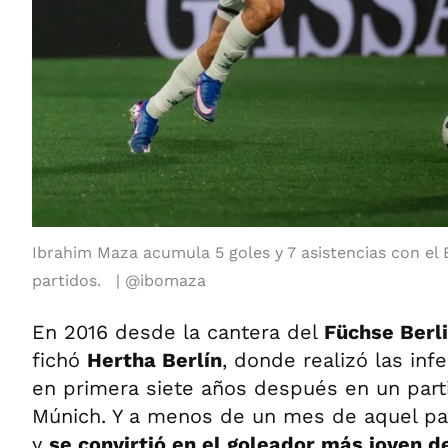
Ibrahim Maza acumula 5 goles y 7 asistencias con el
partidos.
@ibomaza
En 2016 desde la cantera del
Füchse Berl
fichó
Hertha Berlín
, donde realizó las inf
en primera siete años después en un part
Múnich. Y a menos de un mes de aquel par
y
se convirtió en el goleador más joven de