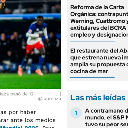
Reforma de la Carta
Orgánica: contrapunt
Werning, Cuattromo 
extitulares del BCRA 
empleo y designacio
El restaurante del A
que estrena nueva i
amplía su propuesta 
cocina de mar
Maza pasó de 12
Las más leídas
@ibomaza
A contramano d
ías por haber
mundo, el S&P 
arar ante los medios
tuvo su peor s
Mundial 2026
.
Pero