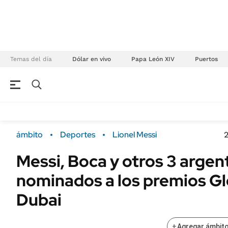
Temas del día
Dólar en vivo
Papa León XIV
Puertos
NEGOCIOS
ÚLTIMAS NOTICIAS
Especiales Ámbito
ECONOMÍA
ámbito
Deportes
Lionel Messi
2
Real Estate
Banco de Datos
Messi, Boca y otros 3 argen
Sustentabilidad
Campo
nominados a los premios G
Seguros
FINANZAS
ENERGY REPORT
Dubai
Dólar
POLÍTICA
Mercados
+
Agregar ámbito
Nacional