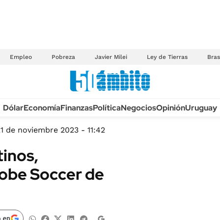
Empleo
Pobreza
Javier Milei
Ley de Tierras
Bras
Anuario autos 2026
Dólar
Economía
Finanzas
Política
Negocios
Opinión
Uruguay
TECNOLOGÍA
NOVEDADES FISCA
MÉXICO
1 de noviembre 2023 - 11:42
EDICTOS JUDICIAL
OPINIÓN
tinos,
MULTAS
MUNDO
lobe Soccer de
LICITACIONES
INFORMACIÓN GENERAL
CUADROS TARIFAR
ESPECTÁCULOS
RECALL
DEPORTES
 en