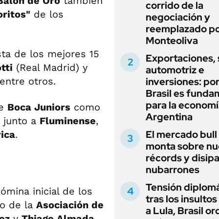
Balón de Oro
también
corrido de la
oritos"
de los
negociación y
reemplazado p
Monteoliva
ista de los mejores 15
Exportaciones, 
tti
(Real Madrid) y
automotriz e
entre otros.
inversiones: po
Brasil es funda
para la economí
ce
Boca Juniors
como
Argentina
 junto a
Fluminense
,
El mercado bull
ica
.
monta sobre n
récords y disip
nubarrones
Tensión diplomá
ómina inicial de los
tras los insultos
o de la
Asociación de
a Lula, Brasil o
ez
y
Thiago Almada
,